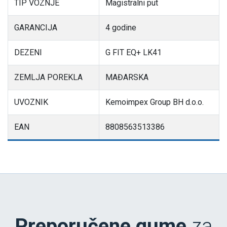
TIP VOZNJE
Magistralni put
GARANCIJA
4 godine
DEZENI
G FIT EQ+ LK41
ZEMLJA POREKLA
MAĐARSKA
UVOZNIK
Kemoimpex Group BH d.o.o.
EAN
8808563513386
Preporučene gume
za