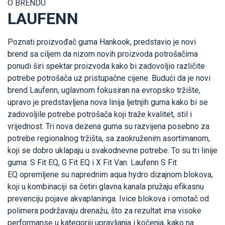
O BRENDU
LAUFENN
Poznati proizvođač guma Hankook, predstavio je novi
brend sa ciljem da nizom novih proizvoda potrošačima
ponudi širi spektar proizvoda kako bi zadovoljio različite
potrebe potrošača uz pristupačne cijene. Budući da je novi
brend Laufenn, uglavnom fokusiran na evropsko tržište,
upravo je predstavljena nova linija ljetnjih guma kako bi se
zadovoljile potrebe potrošača koji traže kvalitet, stil i
vrijednost. Tri nova dezena guma su razvijena posebno za
potrebe regionalnog tržišta, sa zaokruženim asortimanom,
koji se dobro uklapaju u svakodnevne potrebe. To su tri linije
guma: S Fit EQ, G Fit EQ i X Fit Van. Laufenn S Fit
EQ opremljene su naprednim aqua hydro dizajnom blokova,
koji u kombinaciji sa četiri glavna kanala pružaju efikasnu
prevenciju pojave akvaplaninga. Ivice blokova i omotač od
polimera podržavaju drenažu, što za rezultat ima visoke
performanse u kategoriji upravljanja i kočenja, kako na