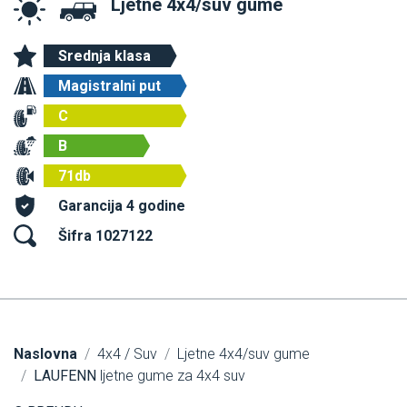
Ljetne 4x4/suv gume
Srednja klasa
Magistralni put
C
B
71db
Garancija 4 godine
Šifra 1027122
Naslovna
4x4 / Suv
Ljetne 4x4/suv gume
LAUFENN
ljetne gume za 4x4 suv