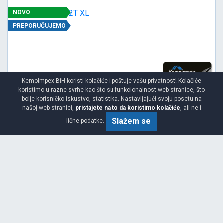
NOVO
PREPORUČUJEMO
KemoImpex BiH koristi kolačiće i poštuje vašu privatnost! Kolačiće
koristimo u razne svrhe kao što su funkcionalnost web stranice, što
bolje korisničko iskustvo, statistika. Nastavljajući svoju posetu na
našoj web stranici,
pristajete na to da koristimo kolačiće
, ali ne i
Slažem se
lične podatke.
Srednja
C
C
71
Garancija 4 godine
Cijena sa PDV-om
165.
KM / KOM
30
174 KM