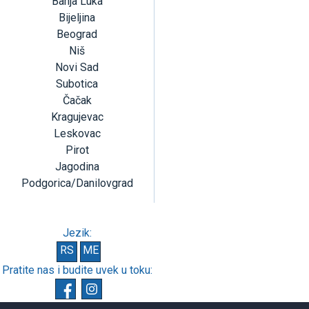
Banja Luka
Bijeljina
Beograd
Niš
Novi Sad
Subotica
Čačak
Kragujevac
Leskovac
Pirot
Jagodina
Podgorica/Danilovgrad
Jezik:
RS
ME
Pratite nas i budite uvek u toku: