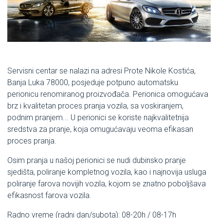
Servisni centar se nalazi na adresi Prote Nikole Kostića,
Banja Luka 78000, posjeduje potpuno automatsku
perionicu renomiranog proizvođača. Perionica omogućava
brz i kvalitetan proces pranja vozila, sa voskiranjem,
podnim pranjem... U perionici se koriste najkvalitetnija
sredstva za pranje, koja omugućavaju veoma efikasan
proces pranja.
Osim pranja u našoj perionici se nudi dubinsko pranje
sjedišta, poliranje kompletnog vozila, kao i najnovija usluga
poliranje farova novijih vozila, kojom se znatno poboljšava
efikasnost farova vozila.
Radno vreme (radni dan/subota): 08-20h / 08-17h