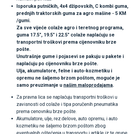
Isporuka putničkih, 4x4 džipovskih, C kombi guma,
prednjih traktorskih guma za agro mašine - 5 KM
/gumi.
Za sve vijeće colaže agro i teretnog programa,
guma 17.5", 19.5" i 22.5" colaže naplaćuju se
transportni troškovi prema cijenovniku brze
pošte.
Unutrašnje gume i pojasevi se pakuju u pakete i
naplaćuju po cijenovniku brze pošte.
Ulja, akumulatore, felne i auto-kozmetiku i
opremu ne šaljemo brzom poštom, moguće je
samo preuzimanje u
našim maloprodajama
.
Za pravna lica se naplaćuju transportni troškovi u
zavisnosti od colaže i tipa poručenih pneumatika
prema cenovniku brze pošte.
Akumulatore, ulje, rez.delove, auto opremu, i auto
kozmetiku ne šaljemo brzom poštom zbog
eventualnih oštećenja u transportu i artikle iz te grupe