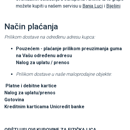
možete kupiti u našem servisu u
Banja Luci
i
Bijeljini
Način plaćanja
Prilikom dostave na određenu adresu kupca:
Pouzećem - plaćanje prilikom preuzimanja guma
na Vašu određenu adresu
Nalog za uplatu / prenos
Prilikom dostave u naše maloprodajne objekte:
Platne i debitne kartice
Nalog za uplatu/prenos
Gotovina
Kreditnim karticama Unicredit banke
OPŠTI USLOVI KUPOVINE ZA FIZIČKA LICA