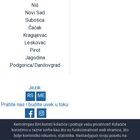
Niš
Novi Sad
Subotica
Čačak
Kragujevac
Leskovac
Pirot
Jagodina
Podgorica/Danilovgrad
Jezik:
RS
ME
Pratite nas i budite uvek u toku:
KemoImpex BiH koristi kolačiće i poštuje vašu privatnost! Kolačiće
koristimo u razne svrhe kao što su funkcionalnost web stranice, što
bolje korisničko iskustvo, statistika. Nastavljajući svoju posetu na