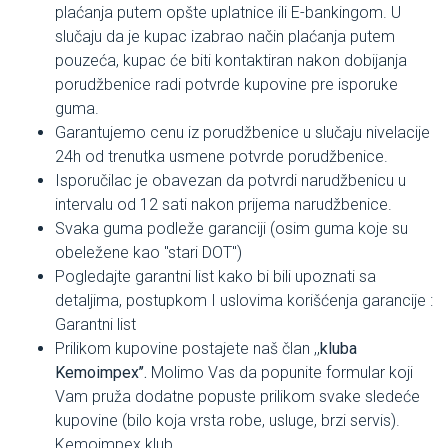
plaćanja putem opšte uplatnice ili E-bankingom. U
slučaju da je kupac izabrao način plaćanja putem
pouzeća, kupac će biti kontaktiran nakon dobijanja
porudžbenice radi potvrde kupovine pre isporuke
guma.
Garantujemo cenu iz porudžbenice u slučaju nivelacije
24h od trenutka usmene potvrde porudžbenice.
Isporučilac je obavezan da potvrdi narudžbenicu u
intervalu od 12 sati nakon prijema narudžbenice.
Svaka guma podleže garanciji (osim guma koje su
obeležene kao "stari DOT")
Pogledajte garantni list kako bi bili upoznati sa
detaljima, postupkom I uslovima korišćenja garancije :
Garantni list
Prilikom kupovine postajete naš član ,,
kluba
Kemoimpex’’.
Molimo Vas da popunite formular koji
Vam pruža dodatne popuste prilikom svake sledeće
kupovine (bilo koja vrsta robe, usluge, brzi servis).
Kemoimpex klub