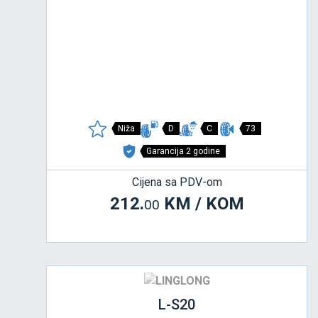
Niža
D
C
73
Garancija 2 godine
Cijena sa PDV-om
212.
KM / KOM
00
L-S20