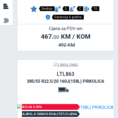
Srednja
D
C
70
Garancija 6 godina
Cijena sa PDV-om
467.
KM / KOM
00
492 KM
LTL863
385/55 R22.5/20 160J(158L) PRIKOLICA
AKCIJA 5.00%
NAJBOLJI ODNOS KVALITET/CIJENA