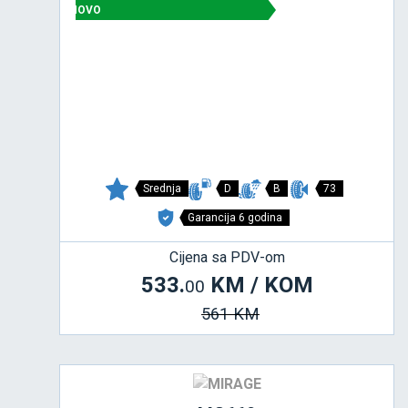
NOVO
Srednja
D
B
73
Garancija 6 godina
Cijena sa PDV-om
533.
KM / KOM
00
561 KM