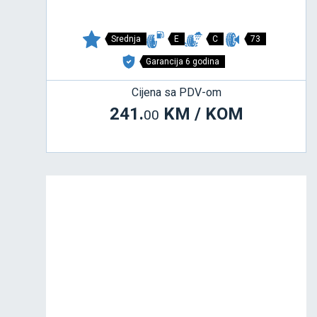
Srednja
E
C
73
Garancija 6 godina
Cijena sa PDV-om
241.
KM / KOM
00
Kupovinom guma
u Kemoimpex-u