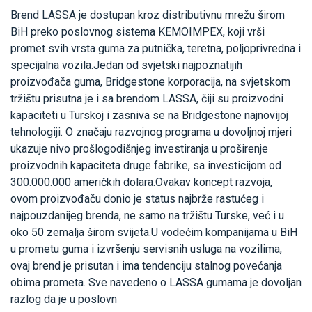
Brend LASSA je dostupan kroz distributivnu mrežu širom
BiH preko poslovnog sistema KEMOIMPEX, koji vrši
promet svih vrsta guma za putnička, teretna, poljoprivredna i
specijalna vozila.Jedan od svjetski najpoznatijih
proizvođača guma, Bridgestone korporacija, na svjetskom
tržištu prisutna je i sa brendom LASSA, čiji su proizvodni
kapaciteti u Turskoj i zasniva se na Bridgestone najnovijoj
tehnologiji. O značaju razvojnog programa u dovoljnoj mjeri
ukazuje nivo prošlogodišnjeg investiranja u proširenje
proizvodnih kapaciteta druge fabrike, sa investicijom od
300.000.000 američkih dolara.Ovakav koncept razvoja,
ovom proizvođaču donio je status najbrže rastućeg i
najpouzdanijeg brenda, ne samo na tržištu Turske, već i u
oko 50 zemalja širom svijeta.U vodećim kompanijama u BiH
u prometu guma i izvršenju servisnih usluga na vozilima,
ovaj brend je prisutan i ima tendenciju stalnog povećanja
obima prometa. Sve navedeno o LASSA gumama je dovoljan
razlog da je u poslovn