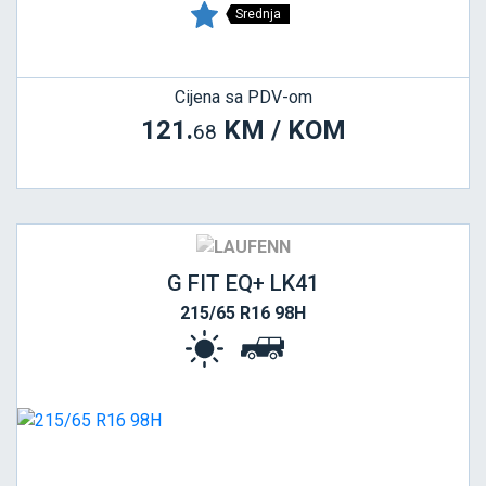
Srednja
Cijena sa PDV-om
121.
KM / KOM
68
G FIT EQ+ LK41
215/65 R16 98H