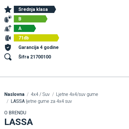
Srednja klasa
B
A
71db
Garancija 4 godine
Šifra 21700100
Naslovna
4x4 / Suv
Ljetne 4x4/suv gume
LASSA
ljetne gume za 4x4 suv
O BRENDU
LASSA