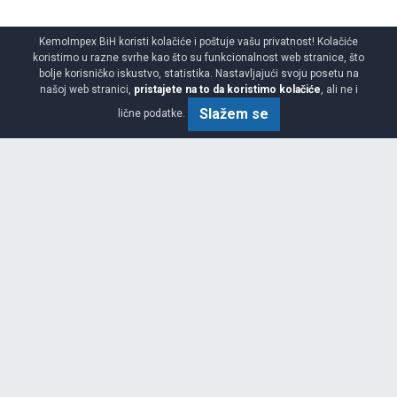
KemoImpex BiH koristi kolačiće i poštuje vašu privatnost! Kolačiće
koristimo u razne svrhe kao što su funkcionalnost web stranice, što
bolje korisničko iskustvo, statistika. Nastavljajući svoju posetu na
našoj web stranici,
pristajete na to da koristimo kolačiće
, ali ne i
Slažem se
lične podatke.
Banja Luka
Ime
*
Prezime
*