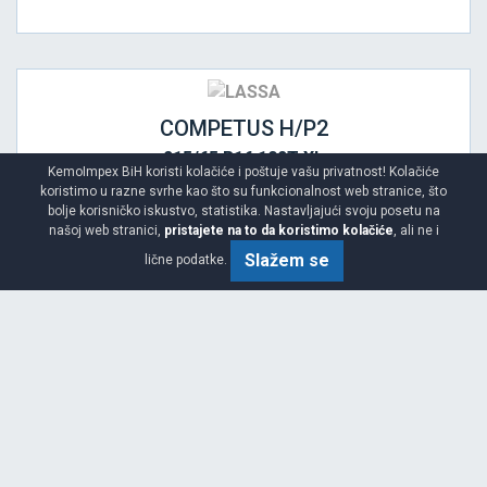
COMPETUS H/P2
215/65 R16 102T XL
KemoImpex BiH koristi kolačiće i poštuje vašu privatnost! Kolačiće
koristimo u razne svrhe kao što su funkcionalnost web stranice, što
bolje korisničko iskustvo, statistika. Nastavljajući svoju posetu na
našoj web stranici,
pristajete na to da koristimo kolačiće
, ali ne i
Slažem se
lične podatke.