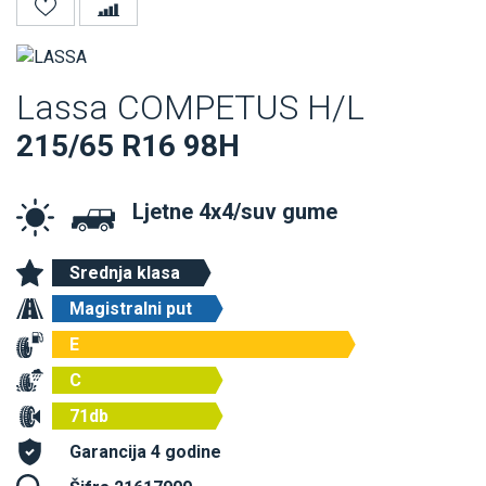
Lassa COMPETUS H/L
215/65 R16 98H
Ljetne 4x4/suv gume
Srednja klasa
Magistralni put
E
C
71db
Garancija 4 godine