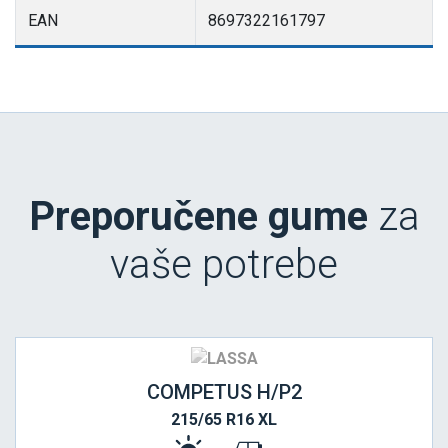
EAN
8697322161797
Preporučene gume
za
vaše potrebe
COMPETUS H/P2
215/65 R16 XL