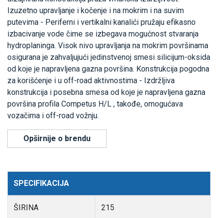
Izuzetno upravljanje i kočenje i na mokrim i na suvim
putevima - Periferni i vertikalni kanalići pružaju efikasno
izbacivanje vode čime se izbegava mogućnost stvaranja
hydroplaninga. Visok nivo upravljanja na mokrim površinama
osigurana je zahvaljujući jedinstvenoj smesi silicijum-oksida
od koje je napravljena gazna površina. Konstrukcija pogodna
za korišćenje i u off-road aktivnostima - Izdržljiva
konstrukcija i posebna smesa od koje je napravljena gazna
površina profila Competus H/L , takođe, omogućava
vozačima i off-road vožnju.
Opširnije o brendu
SPECIFIKACIJA
ŠIRINA
215