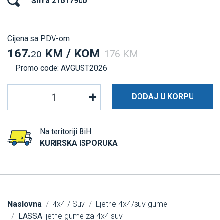
Šifra 21617900
Cijena sa PDV-om
167.
KM / KOM
176 KM
20
Promo code: AVGUST2026
DODAJ U KORPU
Na teritoriji BiH
KURIRSKA ISPORUKA
Naslovna
4x4 / Suv
Ljetne 4x4/suv gume
LASSA
ljetne gume za 4x4 suv