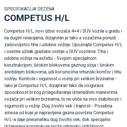
SPECIFIKACIJA DEZENA
COMPETUS H/L
Competus H/L, novi izbor vozača 4×4 i SUV vozila u gradu i
na dugim relacijama, dizajniran je tako a vozačima ponudi
zadovoljstvo tihe i udobne vožnje. Upoznajte Competus H/L
i osetite užitak gradske vožnje u SUV vozilima. Tiha i
udobna vožnja na asfaltu - Svojom specijalnom
konstrukcijom, širokim blokovima gaznog sloja i širokim
središnjim blokovima, udi korisnicima vrhunski komfor i tihu
vožnju. Kontrola i sigurnost u vožnji pri velikim brzinama -
Iako je Competus H/L dizajniran tako da osigurava
sposobnost brzog prilagođavanja iznenadnim manevrima
vozača pri velikim brzinama, to ne utiče na nivo stabilnosti i
sigurnosti u vožnji. Dug životni vek i trajnost - Posebna
smesa od koje je napravljena gazna površina Competus
H/L-a daje pneumatiku dug životni vek, dok specijalno
dizajnirana konstrukcija pruža vrhunsku izdržljivost.