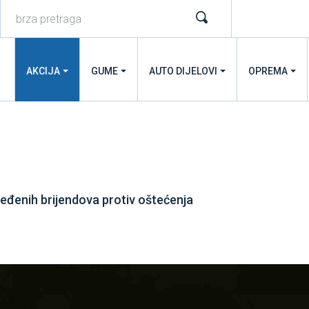
AKCIJA
GUME
AUTO DIJELOVI
OPREMA
eđenih brijendova protiv oštećenja