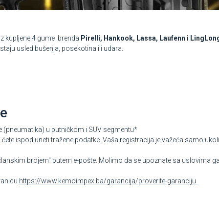
uz kupljene 4 gume brenda
Pirelli, Hankook, Lassa, Laufenn i LingLon
staju usled bušenja, posekotina ili udara.
je
ume (pneumatika) u putničkom i SUV segmentu*
ćete ispod uneti tražene podatke. Vaša registracija je važeća samo ukoli
članskim brojem" putem e-pošte. Molimo da se upoznate sa uslovima gar
tranicu
https://www.kemoimpex.ba/garancija/proverite-garanciju