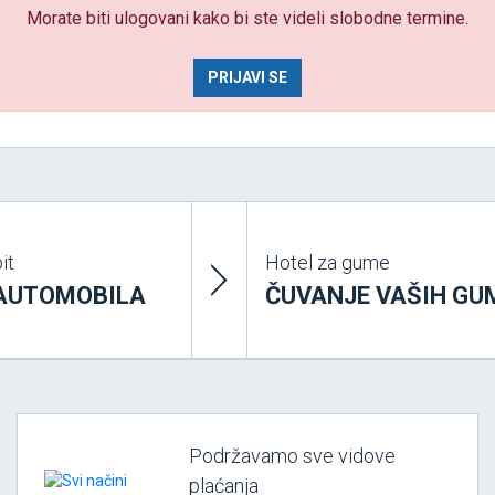
Morate biti ulogovani kako bi ste videli slobodne termine.
PRIJAVI SE
it
Hotel za gume
 AUTOMOBILA
ČUVANJE VAŠIH GU
Podržavamo sve vidove
plaćanja