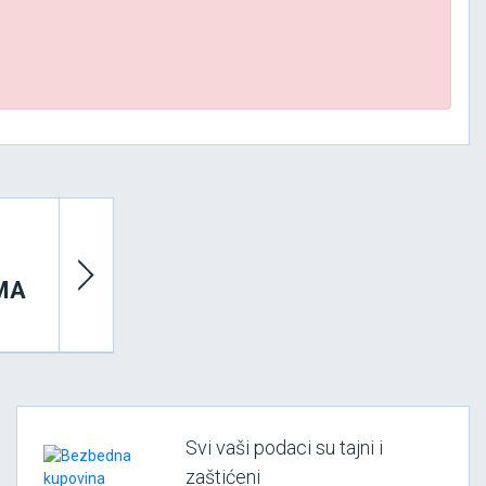
MA
Svi vaši podaci su tajni i
zaštićeni