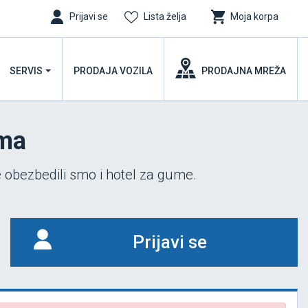
Prijavi se
Lista želja
Moja korpa
SERVIS
PRODAJA VOZILA
PRODAJNA MREŽA
uma
 obezbedili smo i hotel za gume.
Prijavi se