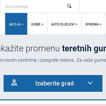
AKCIJA
GUME
AUTO DIJELOVI
OPREMA
kažite promenu
teretnih g
visnim centrima i izbegnite redove. Za vaše gume
Izaberite grad