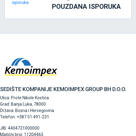
POUZDANA ISPORUKA
SEDIŠTE KOMPANIJE KEMOIMPEX GROUP BH D.O.O.
Ulica: Prote Nikole Kostića
Grad: Banja Luka, 78000
Država: Bosna i Hercegovina
Telefon: +387 51 491-231
JIB: 4404721000000
Matični broj: 11204465