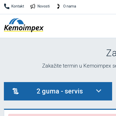
Kontakt
Novosti
O nama
Za
Zakažite termin u Kemoimpex ser
2 guma - servis