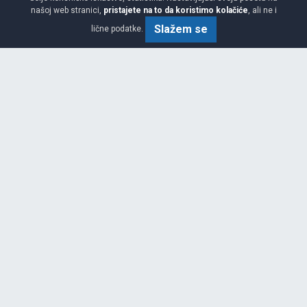
našoj web stranici,
pristajete na to da koristimo kolačiće
, ali ne i
215/65 R17 99V
Slažem se
lične podatke.
AKCIJA 10.00%
NOVO
PREPORUČUJEMO
Srednja
C
B
71
Garancija 4 godine
Cijena sa PDV-om