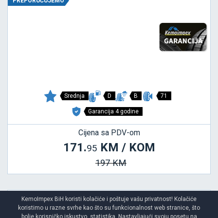
PREPORUČUJEMO
Srednja
D
B
71
Garancija 4 godine
Cijena sa PDV-om
171.
KM / KOM
95
197 KM
KemoImpex BiH koristi kolačiće i poštuje vašu privatnost! Kolačiće
koristimo u razne svrhe kao što su funkcionalnost web stranice, što
COMPETUS H/P 2
bolje korisničko iskustvo, statistika. Nastavljajući svoju posetu na