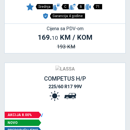
Srednja
C
B
71
Garancija 4 godine
Cijena sa PDV-om
169.
KM / KOM
10
193 KM
COMPETUS H/P
225/60 R17 99V
AKCIJA 8.00%
NOVO