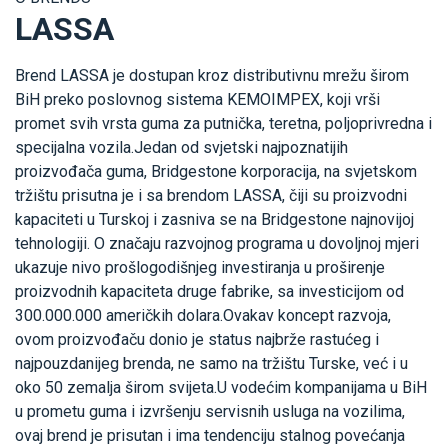
LASSA
Brend LASSA je dostupan kroz distributivnu mrežu širom
BiH preko poslovnog sistema KEMOIMPEX, koji vrši
promet svih vrsta guma za putnička, teretna, poljoprivredna i
specijalna vozila.Jedan od svjetski najpoznatijih
proizvođača guma, Bridgestone korporacija, na svjetskom
tržištu prisutna je i sa brendom LASSA, čiji su proizvodni
kapaciteti u Turskoj i zasniva se na Bridgestone najnovijoj
tehnologiji. O značaju razvojnog programa u dovoljnoj mjeri
ukazuje nivo prošlogodišnjeg investiranja u proširenje
proizvodnih kapaciteta druge fabrike, sa investicijom od
300.000.000 američkih dolara.Ovakav koncept razvoja,
ovom proizvođaču donio je status najbrže rastućeg i
najpouzdanijeg brenda, ne samo na tržištu Turske, već i u
oko 50 zemalja širom svijeta.U vodećim kompanijama u BiH
u prometu guma i izvršenju servisnih usluga na vozilima,
ovaj brend je prisutan i ima tendenciju stalnog povećanja