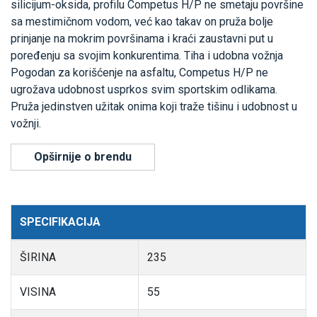
silicijum-oksida, profilu Competus H/P ne smetaju površine
sa mestimičnom vodom, već kao takav on pruža bolje
prinjanje na mokrim površinama i kraći zaustavni put u
poređenju sa svojim konkurentima. Tiha i udobna vožnja
Pogodan za korišćenje na asfaltu, Competus H/P ne
ugrožava udobnost usprkos svim sportskim odlikama.
Pruža jedinstven užitak onima koji traže tišinu i udobnost u
vožnji.
Opširnije o brendu
SPECIFIKACIJA
ŠIRINA
235
VISINA
55