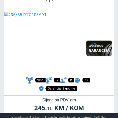
Viša
B
B
69
Garancija 3 godine
Cijena sa PDV-om
245.
KM / KOM
10
258 KM
KemoImpex BiH koristi kolačiće i poštuje vašu privatnost! Kolačiće