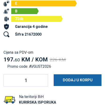
E
B
72db
Garancija 4 godine
Šifra 21672000
Cijena sa PDV-om
197.
KM / KOM
226 KM
60
Promo code: AVGUST2026
DODAJ U KORPU
Na teritoriji BiH
KURIRSKA ISPORUKA