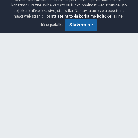
koristimo u razne svrhe kao što su funkcionalnost web stranice, što
bolje korisničko iskustvo, statistika. Nastavljajući svoju posetu na
našoj web stranici,
pristajete na to da koristimo kolačiće
, ali ne i
Slažem se
lične podatke.
SCORPION VERDE
235/55 R17 99V
NAJBOLJI ODNOS KVALITET/CIJENA
NOVO
PREPORUČUJEMO