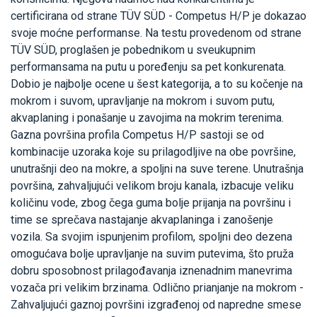
certificirana od strane TÜV SÜD - Competus H/P je dokazao
svoje moćne performanse. Na testu provedenom od strane
TÜV SÜD, proglašen je pobednikom u sveukupnim
performansama na putu u poređenju sa pet konkurenata.
Dobio je najbolje ocene u šest kategorija, a to su kočenje na
mokrom i suvom, upravljanje na mokrom i suvom putu,
akvaplaning i ponašanje u zavojima na mokrim terenima.
Gazna površina profila Competus H/P sastoji se od
kombinacije uzoraka koje su prilagodljive na obe površine,
unutrašnji deo na mokre, a spoljni na suve terene. Unutrašnja
površina, zahvaljujući velikom broju kanala, izbacuje veliku
količinu vode, zbog čega guma bolje prijanja na površinu i
time se sprečava nastajanje akvaplaninga i zanošenje
vozila. Sa svojim ispunjenim profilom, spoljni deo dezena
omogućava bolje upravljanje na suvim putevima, što pruža
dobru sposobnost prilagođavanja iznenadnim manevrima
vozača pri velikim brzinama. Odlično prianjanje na mokrom -
Zahvaljujući gaznoj površini izgrađenoj od napredne smese