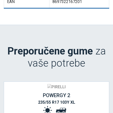
EAN
8697322167201
Preporučene gume
za
vaše potrebe
POWERGY 2
235/55 R17 103Y XL