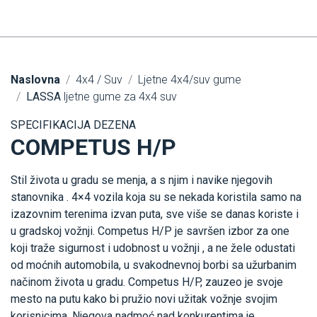
Naslovna
4x4 / Suv
Ljetne 4x4/suv gume
LASSA
ljetne gume za 4x4 suv
SPECIFIKACIJA DEZENA
COMPETUS H/P
Stil života u gradu se menja, a s njim i navike njegovih
stanovnika . 4×4 vozila koja su se nekada koristila samo na
izazovnim terenima izvan puta, sve više se danas koriste i
u gradskoj vožnji. Competus H/P je savršen izbor za one
koji traže sigurnost i udobnost u vožnji , a ne žele odustati
od moćnih automobila, u svakodnevnoj borbi sa užurbanim
načinom života u gradu. Competus H/P, zauzeo je svoje
mesto na putu kako bi pružio novi užitak vožnje svojim
korisnicima. Njegova nadmoć nad konkurentima je