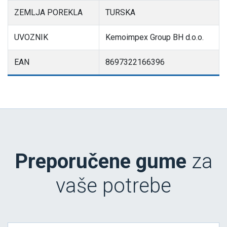
ZEMLJA POREKLA
TURSKA
UVOZNIK
Kemoimpex Group BH d.o.o.
EAN
8697322166396
Preporučene gume
za
vaše potrebe