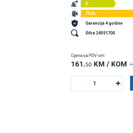
C
75db
Garancija 4 godine
Šifra 24591700
Cijena sa PDV-om
161.
KM / KOM
1
50