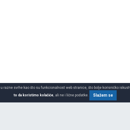
 u razne svrhe kao što su funkcionalnost web stranice, što bolje korisničko iskustv
Slažem se
to da koristimo kolačiće
, ali ne i lične podatke.
ke gume za kombi