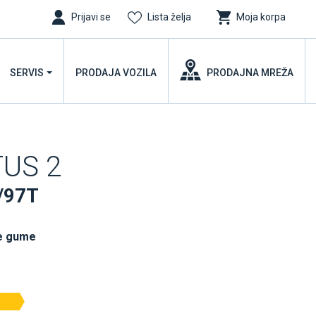
Prijavi se
Lista želja
Moja korpa
SERVIS
PRODAJA VOZILA
PRODAJNA MREŽA
TUS 2
/97T
e gume