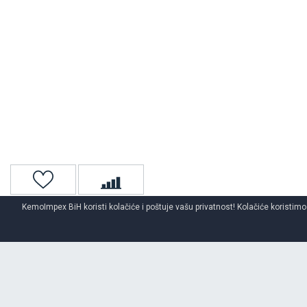
KemoImpex BiH koristi kolačiće i poštuje vašu privatnost! Kolačiće koristimo
Naslovna
Gume za kombi
Kombi zimske gume
LASSA
zims