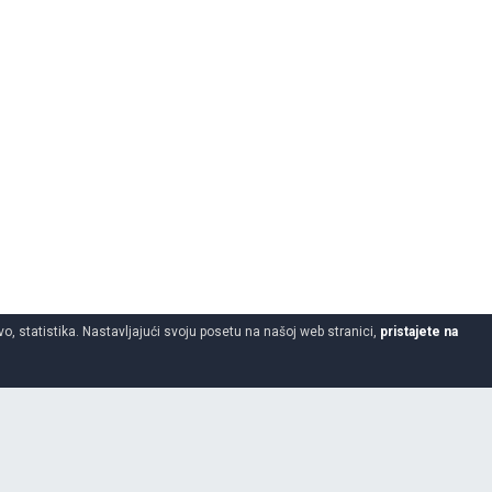
o, statistika. Nastavljajući svoju posetu na našoj web stranici,
pristajete na