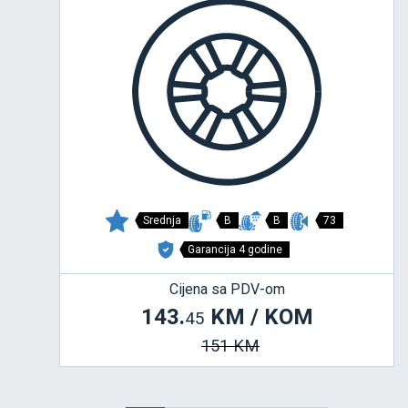
Srednja
B
B
73
Garancija 4 godine
Cijena sa PDV-om
143.
KM / KOM
45
151 KM