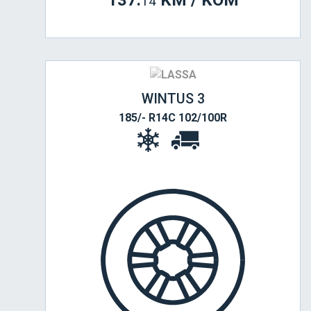
137.
KM / KOM
14
WINTUS 3
185/- R14C 102/100R