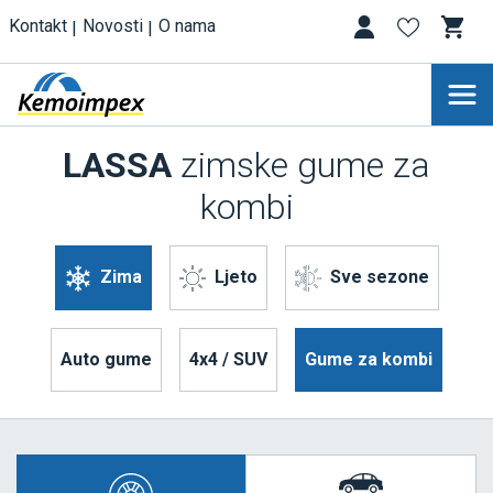
Kontakt
Novosti
O nama
LASSA
zimske gume za
kombi
Zima
Ljeto
Sve sezone
Auto gume
4x4 / SUV
Gume za kombi