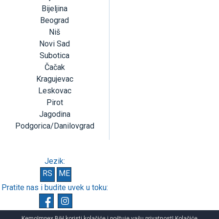
Bijeljina
Beograd
Niš
Novi Sad
Subotica
Čačak
Kragujevac
Leskovac
Pirot
Jagodina
Podgorica/Danilovgrad
Jezik:
RS
ME
Pratite nas i budite uvek u toku:
KemoImpex BiH koristi kolačiće i poštuje vašu privatnost! Kolačiće