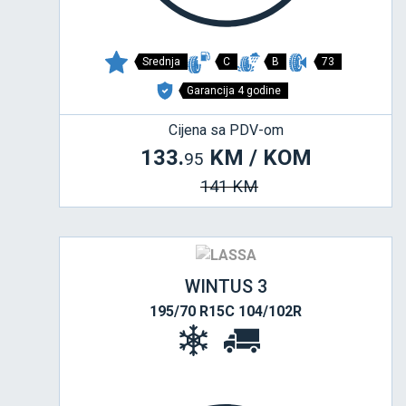
Srednja
C
B
73
Garancija 4 godine
Cijena sa PDV-om
133.
KM / KOM
95
141 KM
WINTUS 3
195/70 R15C 104/102R