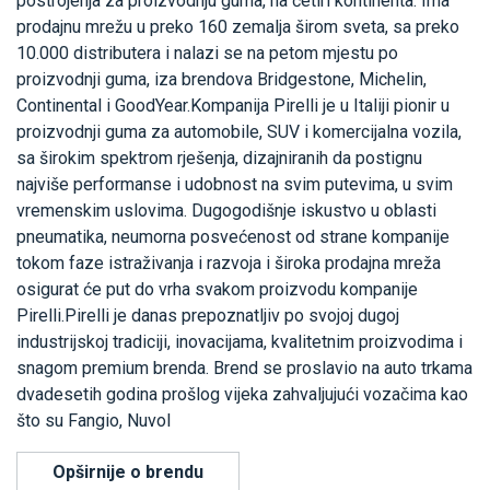
postrojenja za proizvodnju guma, na četiri kontinenta. Ima
prodajnu mrežu u preko 160 zemalja širom sveta, sa preko
10.000 distributera i nalazi se na petom mjestu po
proizvodnji guma, iza brendova Bridgestone, Michelin,
Continental i GoodYear.Kompanija Pirelli je u Italiji pionir u
proizvodnji guma za automobile, SUV i komercijalna vozila,
sa širokim spektrom rješenja, dizajniranih da postignu
najviše performanse i udobnost na svim putevima, u svim
vremenskim uslovima. Dugogodišnje iskustvo u oblasti
pneumatika, neumorna posvećenost od strane kompanije
tokom faze istraživanja i razvoja i široka prodajna mreža
osigurat će put do vrha svakom proizvodu kompanije
Pirelli.Pirelli je danas prepoznatljiv po svojoj dugoj
industrijskoj tradiciji, inovacijama, kvalitetnim proizvodima i
snagom premium brenda. Brend se proslavio na auto trkama
dvadesetih godina prošlog vijeka zahvaljujući vozačima kao
što su Fangio, Nuvol
Opširnije o brendu