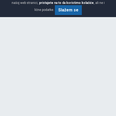
našoj web stranici,
pristajete na to da koristimo kolačiće
, ali ne i
Slažem se
lične podatke.
Viša
C
B
72
Garancija 3 godine
Cijena sa PDV-om
251.
KM / KOM
75
265 KM
WINTER CINTURATO 3