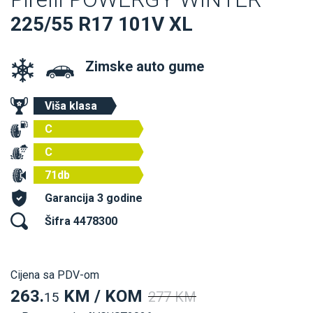
225/55 R17 101V XL
Zimske auto gume
Viša klasa
C
C
71db
Garancija 3 godine
Šifra 4478300
Cijena sa PDV-om
263.
KM / KOM
277 KM
15