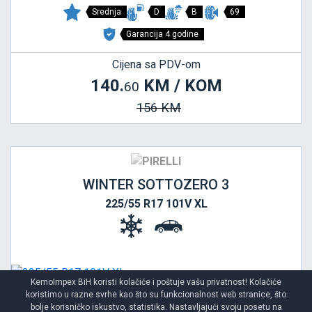
Srednja
D
B
69
Garancija 4 godine
Cijena sa PDV-om
140.
KM / KOM
60
156 KM
WINTER SOTTOZERO 3
225/55 R17 101V XL
KemoImpex BiH koristi kolačiće i poštuje vašu privatnost! Kolačiće
koristimo u razne svrhe kao što su funkcionalnost web stranice, što
bolje korisničko iskustvo, statistika. Nastavljajući svoju posetu na