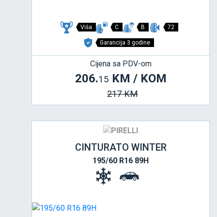
Viša
C
B
72
Garancija 3 godine
Cijena sa PDV-om
206.
KM / KOM
15
217 KM
CINTURATO WINTER
195/60 R16 89H