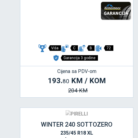
Viša
C
B
72
Garancija 3 godine
Cijena sa PDV-om
193.
KM / KOM
80
204 KM
WINTER 240 SOTTOZERO
235/45 R18 XL