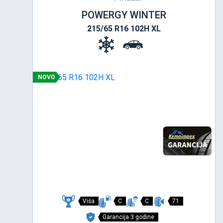
POWERGY WINTER
215/65 R16 102H XL
NOVO
Viša
C
C
71
Garancija 3 godine