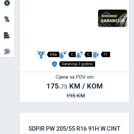
Viša
C
C
71
Garancija 3 godine
Cijena sa PDV-om
175.
KM / KOM
75
195 KM
SDPIR PW 205/55 R16 91H W.CINT