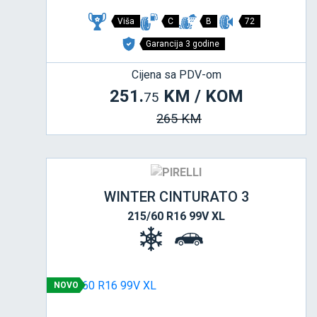
Viša
C
B
72
Garancija 3 godine
Cijena sa PDV-om
251.
KM / KOM
75
265 KM
WINTER CINTURATO 3
215/60 R16 99V XL
NOVO