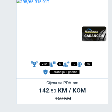
Viša
D
B
66
Garancija 3 godine
Cijena sa PDV-om
142.
KM / KOM
50
150 KM