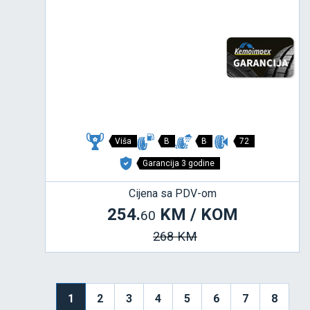
Viša
B
B
72
Garancija 3 godine
Cijena sa PDV-om
254.
KM / KOM
60
268 KM
1
2
3
4
5
6
7
8