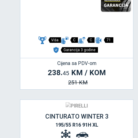
Viša
C
C
71
Garancija 3 godine
Cijena sa PDV-om
238.
KM / KOM
45
251 KM
CINTURATO WINTER 3
195/55 R16 91H XL