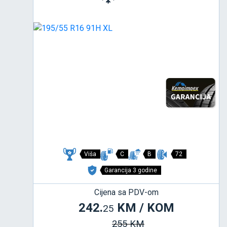
Viša
C
B
72
Garancija 3 godine
Cijena sa PDV-om
242.
KM / KOM
25
255 KM