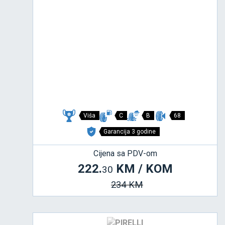
Viša
C
B
68
Garancija 3 godine
Cijena sa PDV-om
222.
KM / KOM
30
234 KM