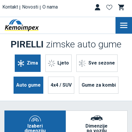
Kontakt
Novosti
O nama
PIRELLI
zimske auto gume
Zima
Ljeto
Sve sezone
Auto gume
4x4 / SUV
Gume za kombi
Izaberi
Dimenzije
dimenziju
po vozilu