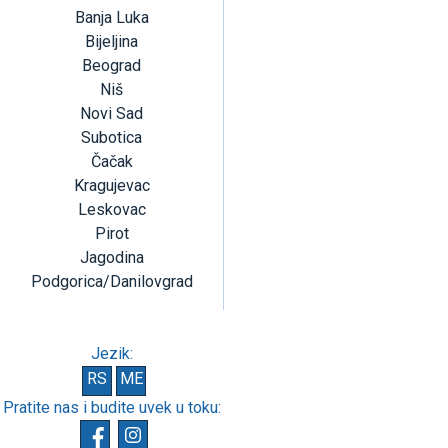
Banja Luka
Bijeljina
Beograd
Niš
Novi Sad
Subotica
Čačak
Kragujevac
Leskovac
Pirot
Jagodina
Podgorica/Danilovgrad
Jezik:
RS
ME
Pratite nas i budite uvek u toku: