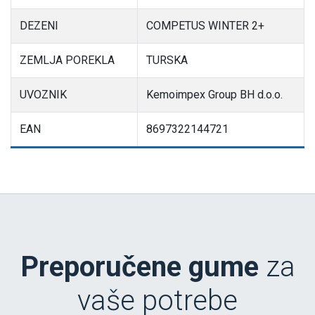
DEZENI
COMPETUS WINTER 2+
ZEMLJA POREKLA
TURSKA
UVOZNIK
Kemoimpex Group BH d.o.o.
EAN
8697322144721
Preporučene gume
za
vaše potrebe