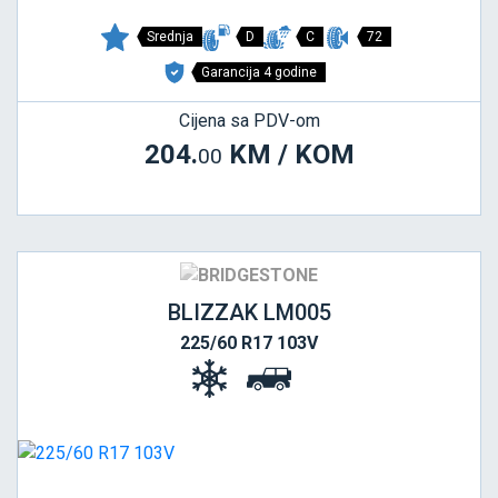
Srednja
D
C
72
Garancija 4 godine
Cijena sa PDV-om
204.
KM / KOM
00
BLIZZAK LM005
225/60 R17 103V