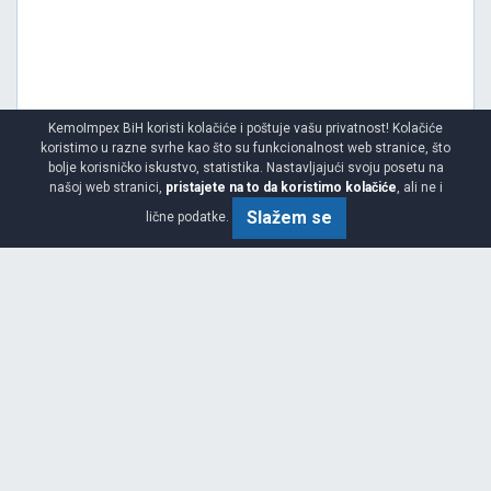
KemoImpex BiH koristi kolačiće i poštuje vašu privatnost! Kolačiće
koristimo u razne svrhe kao što su funkcionalnost web stranice, što
bolje korisničko iskustvo, statistika. Nastavljajući svoju posetu na
našoj web stranici,
pristajete na to da koristimo kolačiće
, ali ne i
Slažem se
lične podatke.
Viša
C
A
71
Garancija 4 godine
Cijena sa PDV-om
315.
KM / KOM
40
332 KM