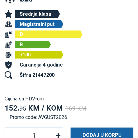
Srednja klasa
Magistralni put
D
B
71db
Garancija 4 godine
Šifra 21447200
Cijena sa PDV-om
152.
KM / KOM
169 KM
95
Promo code: AVGUST2026
DODAJ U KORPU