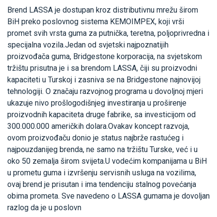
Brend LASSA je dostupan kroz distributivnu mrežu širom
BiH preko poslovnog sistema KEMOIMPEX, koji vrši
promet svih vrsta guma za putnička, teretna, poljoprivredna i
specijalna vozila.Jedan od svjetski najpoznatijih
proizvođača guma, Bridgestone korporacija, na svjetskom
tržištu prisutna je i sa brendom LASSA, čiji su proizvodni
kapaciteti u Turskoj i zasniva se na Bridgestone najnovijoj
tehnologiji. O značaju razvojnog programa u dovoljnoj mjeri
ukazuje nivo prošlogodišnjeg investiranja u proširenje
proizvodnih kapaciteta druge fabrike, sa investicijom od
300.000.000 američkih dolara.Ovakav koncept razvoja,
ovom proizvođaču donio je status najbrže rastućeg i
najpouzdanijeg brenda, ne samo na tržištu Turske, već i u
oko 50 zemalja širom svijeta.U vodećim kompanijama u BiH
u prometu guma i izvršenju servisnih usluga na vozilima,
ovaj brend je prisutan i ima tendenciju stalnog povećanja
obima prometa. Sve navedeno o LASSA gumama je dovoljan
razlog da je u poslovn