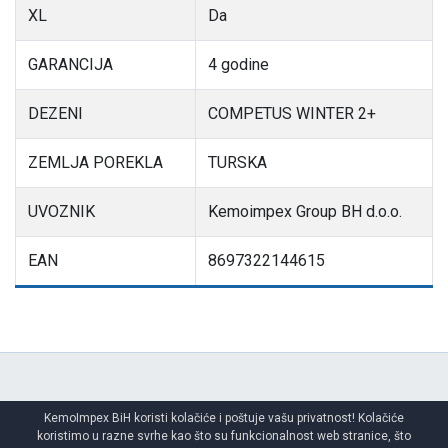
XL
Da
GARANCIJA
4 godine
DEZENI
COMPETUS WINTER 2+
ZEMLJA POREKLA
TURSKA
UVOZNIK
Kemoimpex Group BH d.o.o.
EAN
8697322144615
KemoImpex BiH koristi kolačiće i poštuje vašu privatnost! Kolačiće
koristimo u razne svrhe kao što su funkcionalnost web stranice, što