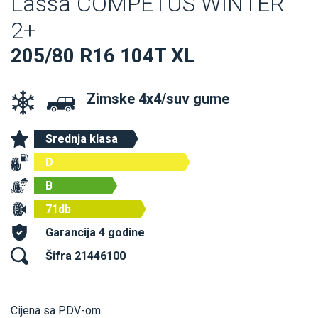
Lassa COMPETUS WINTER
2+
205/80 R16 104T XL
Zimske 4x4/suv gume
Srednja klasa
D
B
71db
Garancija 4 godine
Šifra 21446100
Cijena sa PDV-om