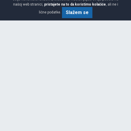
našoj web stranici,
pristajete na to da koristimo kolačiće
, ali ne i
215/65 R17 99V
Slažem se
lične podatke.
AKCIJA 10.00%
NOVO
PREPORUČUJEMO
Srednja
C
B
71
Garancija 4 godine
Cijena sa PDV-om