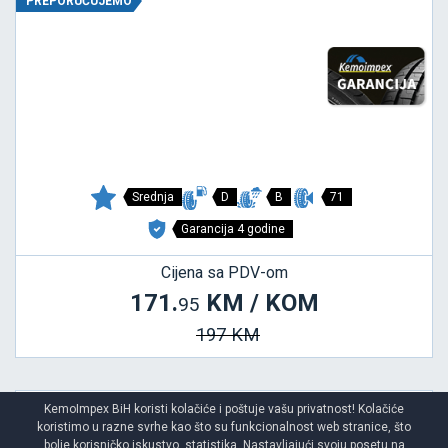
PREPORUČUJEMO
Srednja
D
B
71
Garancija 4 godine
Cijena sa PDV-om
171.
KM / KOM
95
197 KM
KemoImpex BiH koristi kolačiće i poštuje vašu privatnost! Kolačiće
koristimo u razne svrhe kao što su funkcionalnost web stranice, što
COMPETUS H/P 2
bolje korisničko iskustvo, statistika. Nastavljajući svoju posetu na