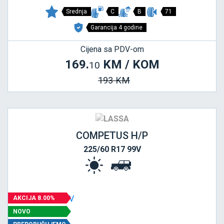
Srednja
C
B
71
Garancija 4 godine
Cijena sa PDV-om
169.
KM / KOM
10
193 KM
COMPETUS H/P
225/60 R17 99V
AKCIJA 8.00%
NOVO