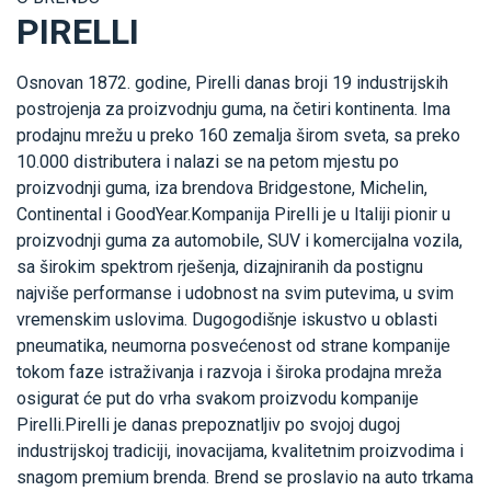
PIRELLI
Osnovan 1872. godine, Pirelli danas broji 19 industrijskih
postrojenja za proizvodnju guma, na četiri kontinenta. Ima
prodajnu mrežu u preko 160 zemalja širom sveta, sa preko
10.000 distributera i nalazi se na petom mjestu po
proizvodnji guma, iza brendova Bridgestone, Michelin,
Continental i GoodYear.Kompanija Pirelli je u Italiji pionir u
proizvodnji guma za automobile, SUV i komercijalna vozila,
sa širokim spektrom rješenja, dizajniranih da postignu
najviše performanse i udobnost na svim putevima, u svim
vremenskim uslovima. Dugogodišnje iskustvo u oblasti
pneumatika, neumorna posvećenost od strane kompanije
tokom faze istraživanja i razvoja i široka prodajna mreža
osigurat će put do vrha svakom proizvodu kompanije
Pirelli.Pirelli je danas prepoznatljiv po svojoj dugoj
industrijskoj tradiciji, inovacijama, kvalitetnim proizvodima i
snagom premium brenda. Brend se proslavio na auto trkama