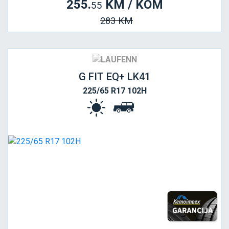
255.
KM / KOM
55
283 KM
G FIT EQ+ LK41
225/65 R17 102H