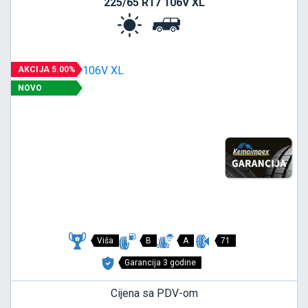
225/65 R17 106V XL
AKCIJA 5.00%
NOVO
Viša
B
A
71
Garancija 3 godine
Cijena sa PDV-om