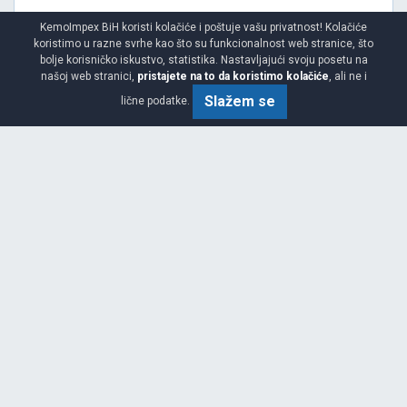
KemoImpex BiH koristi kolačiće i poštuje vašu privatnost! Kolačiće
koristimo u razne svrhe kao što su funkcionalnost web stranice, što
bolje korisničko iskustvo, statistika. Nastavljajući svoju posetu na
Srednja
C
B
71
našoj web stranici,
pristajete na to da koristimo kolačiće
, ali ne i
Garancija 4 godine
Slažem se
lične podatke.
Cijena sa PDV-om
153.
KM / KOM
00
VENTUS PRIME 4 K135
225/65 R17 102H