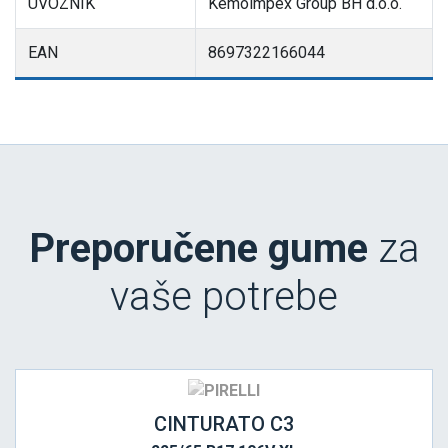
UVOZNIK
Kemoimpex Group BH d.o.o.
EAN
8697322166044
Preporučene gume
za
vaše potrebe
CINTURATO C3