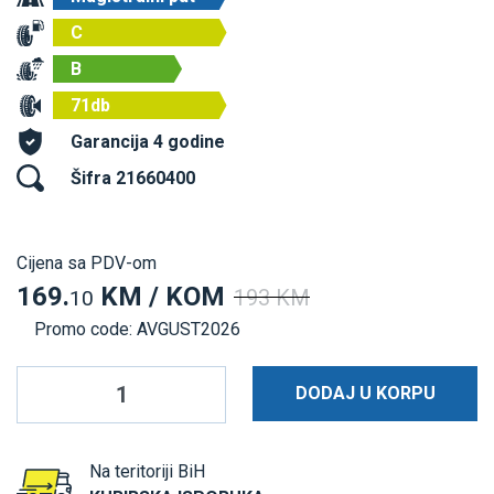
C
B
71db
Garancija 4 godine
Šifra 21660400
Cijena sa PDV-om
169.
KM / KOM
193 KM
10
Promo code: AVGUST2026
DODAJ U KORPU
Na teritoriji BiH