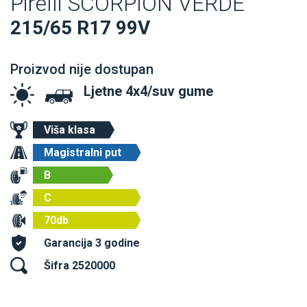
Pirelli SCORPION VERDE
215/65 R17 99V
Proizvod nije dostupan
Ljetne 4x4/suv gume
Viša klasa
Magistralni put
B
C
70db
Garancija 3 godine
Šifra 2520000