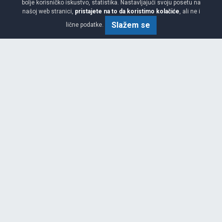
bolje korisničko iskustvo, statistika. Nastavljajući svoju posetu na
našoj web stranici,
pristajete na to da koristimo kolačiće
, ali ne i
Slažem se
lične podatke.