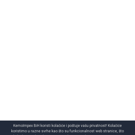
KemoImpex BiH koristi kolačiće i poštuje vašu privatnost! Kolačiće
koristimo u razne svrhe kao što su funkcionalnost web stranice, što