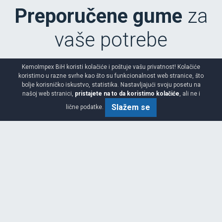
Preporučene gume
za
vaše potrebe
KemoImpex BiH koristi kolačiće i poštuje vašu privatnost! Kolačiće
koristimo u razne svrhe kao što su funkcionalnost web stranice, što
bolje korisničko iskustvo, statistika. Nastavljajući svoju posetu na
našoj web stranici,
pristajete na to da koristimo kolačiće
, ali ne i
COMPETUS H/P 3
Slažem se
lične podatke.
215/65 R17 99V XL