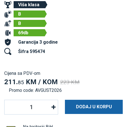
Viša klasa
B
B
69db
Garancija 3 godine
Šifra 595474
Cijena sa PDV-om
211.
KM / KOM
223 KM
85
Promo code: AVGUST2026
DODAJ U KORPU
Na teritoriji BiH