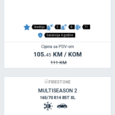
Srednja
E
B
71
Garancija 4 godine
Cijena sa PDV-om
105.
KM / KOM
45
111 KM
MULTISEASON 2
165/70 R14 85T XL