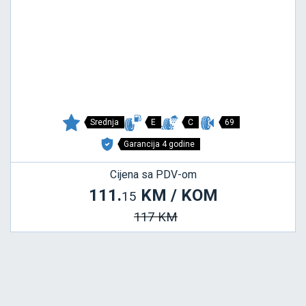
Srednja
E
C
69
Garancija 4 godine
Cijena sa PDV-om
111.
KM / KOM
15
117 KM