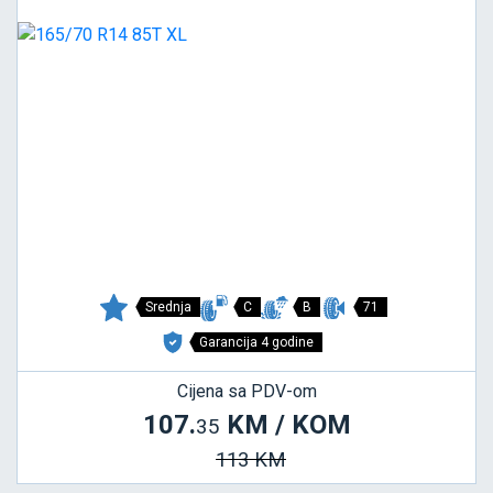
Srednja
C
B
71
Garancija 4 godine
Cijena sa PDV-om
107.
KM / KOM
35
113 KM