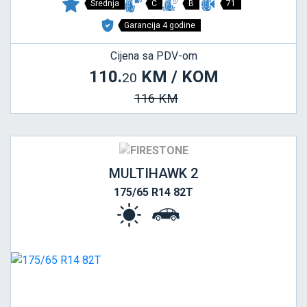
Srednja
C
B
71
Garancija 4 godine
Cijena sa PDV-om
110.
KM / KOM
20
116 KM
MULTIHAWK 2
175/65 R14 82T