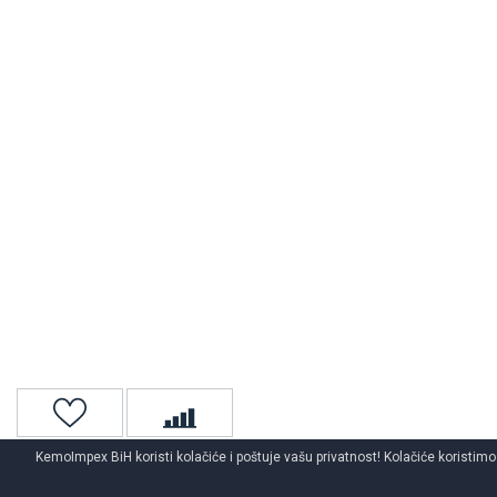
KemoImpex BiH koristi kolačiće i poštuje vašu privatnost! Kolačiće koristimo