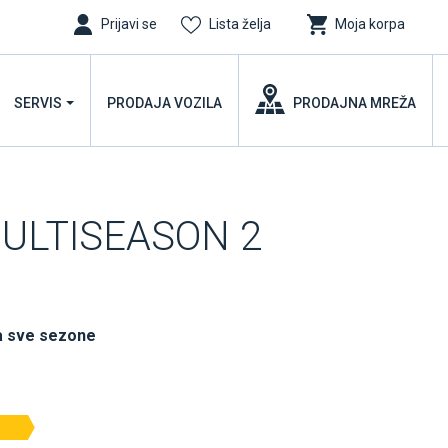
Prijavi se
Lista želja
Moja korpa
SERVIS
PRODAJA VOZILA
PRODAJNA MREŽA
MULTISEASON 2
a sve sezone