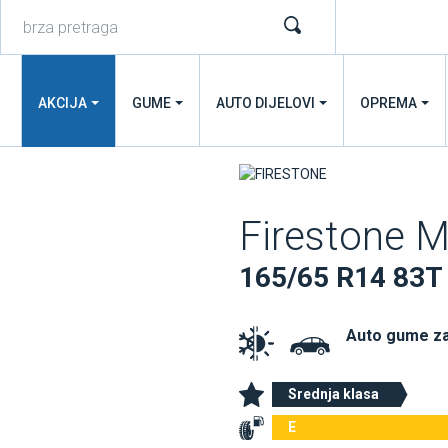
AKCIJA
GUME
AUTO DIJELOVI
OPREMA
Firestone 
165/65 R14 83T
Auto gume z
Srednja klasa
E