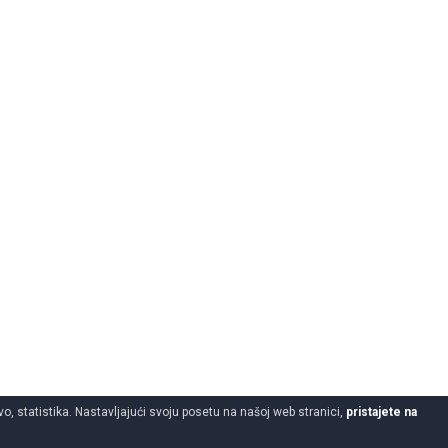
o, statistika. Nastavljajući svoju posetu na našoj web stranici,
pristajete na