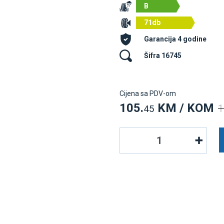
B
71db
Garancija 4 godine
Šifra 16745
Cijena sa PDV-om
105.
KM / KOM
1
45