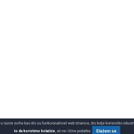
 u razne svrhe kao što su funkcionalnost web stranice, što bolje korisničko iskustv
Slažem se
to da koristimo kolačiće
, ali ne i lične podatke.