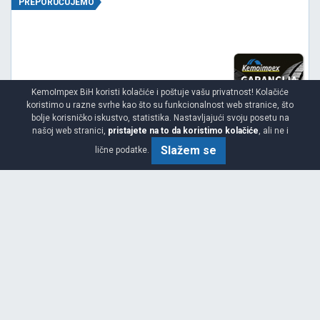
PREPORUČUJEMO
KemoImpex BiH koristi kolačiće i poštuje vašu privatnost! Kolačiće
koristimo u razne svrhe kao što su funkcionalnost web stranice, što
bolje korisničko iskustvo, statistika. Nastavljajući svoju posetu na
našoj web stranici,
pristajete na to da koristimo kolačiće
, ali ne i
Slažem se
lične podatke.
Viša
E
A
68
Garancija 3 godine
Cijena sa PDV-om
352.
KM / KOM
45
371 KM