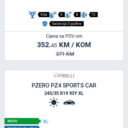
Viša
E
B
72
Garancija 3 godine
Cijena sa PDV-om
352.
KM / KOM
45
371 KM
PZERO PZ4 SPORTS CAR
245/35 R19 93Y XL
NOVO