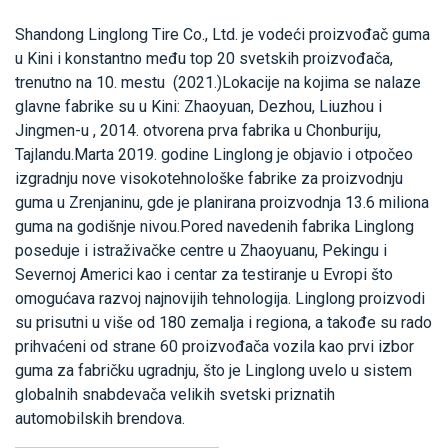
Shandong Linglong Tire Co., Ltd. je vodeći proizvođač guma
u Kini i konstantno među top 20 svetskih proizvođača,
trenutno na 10. mestu (2021.)Lokacije na kojima se nalaze
glavne fabrike su u Kini: Zhaoyuan, Dezhou, Liuzhou i
Jingmen-u , 2014. otvorena prva fabrika u Chonburiju,
Tajlandu.Marta 2019. godine Linglong je objavio i otpočeo
izgradnju nove visokotehnološke fabrike za proizvodnju
guma u Zrenjaninu, gde je planirana proizvodnja 13.6 miliona
guma na godišnje nivou.Pored navedenih fabrika Linglong
poseduje i istraživačke centre u Zhaoyuanu, Pekingu i
Severnoj Americi kao i centar za testiranje u Evropi što
omogućava razvoj najnovijih tehnologija. Linglong proizvodi
su prisutni u više od 180 zemalja i regiona, a takođe su rado
prihvaćeni od strane 60 proizvođača vozila kao prvi izbor
guma za fabričku ugradnju, što je Linglong uvelo u sistem
globalnih snabdevača velikih svetski priznatih
automobilskih brendova.