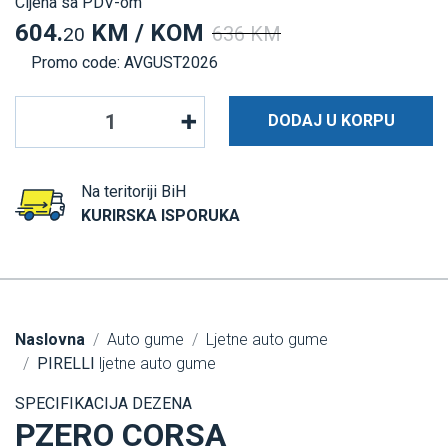
Cijena sa PDV-om
604.
KM / KOM
636 KM
20
Promo code: AVGUST2026
DODAJ U KORPU
Na teritoriji BiH
KURIRSKA ISPORUKA
Naslovna
Auto gume
Ljetne auto gume
PIRELLI
ljetne auto gume
SPECIFIKACIJA DEZENA
PZERO CORSA