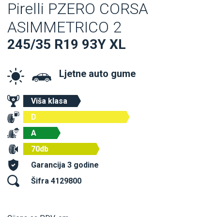
Pirelli PZERO CORSA
ASIMMETRICO 2
245/35 R19 93Y XL
Ljetne auto gume
Viša klasa
D
A
70db
Garancija 3 godine
Šifra 4129800