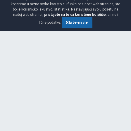
koristimo u razne svrhe kao što su funkcionalnost web stranice, što
bolje korisničko iskustvo, statistika. Nastavljajući svoju posetu na
PZERO
našoj web stranici,
pristajete na to da koristimo kolačiće
, ali ne i
245/35 R19 93Y XL
Slažem se
lične podatke.
NAJBOLJI ODNOS KVALITET/CIJENA
NOVO
PREPORUČUJEMO
Viša
E
B
72