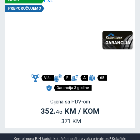
NOVO
PREPORUČUJEMO
Viša
E
A
68
Garancija 3 godine
Cijena sa PDV-om
352.
KM / KOM
45
371 KM
KemoImpex BiH koristi kolačiće i poštuje vašu privatnost! Kolačiće