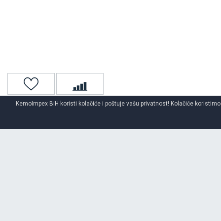
KemoImpex BiH koristi kolačiće i poštuje vašu privatnost! Kolačiće koristimo
Naslovna
Auto gume
Ljetne auto gume
Lassa
O BRENDU
LASSA
Brend LASSA je dostupan kroz distributivnu mrežu širom BiH preko