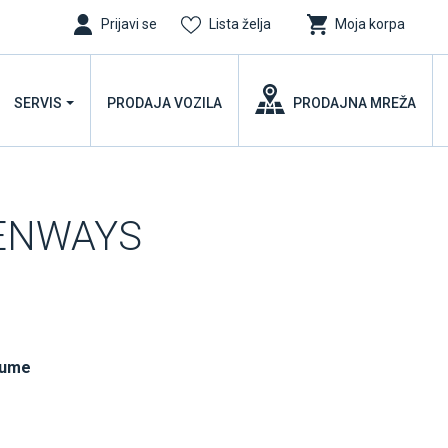
Prijavi se
Lista želja
Moja korpa
SERVIS
PRODAJA VOZILA
PRODAJNA MREŽA
EENWAYS
gume