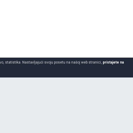
o, statistika. Nastavljajući svoju posetu na našoj web stranici,
pristajete na
195