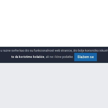
 u razne svrhe kao što su funkcionalnost web stranice, što bolje korisničko iskustv
Slažem se
to da koristimo kolačiće
, ali ne i lične podatke.
SPECIFIKACIJA
ŠIRINA
 poslovnog sistema KEMOIMPEX,