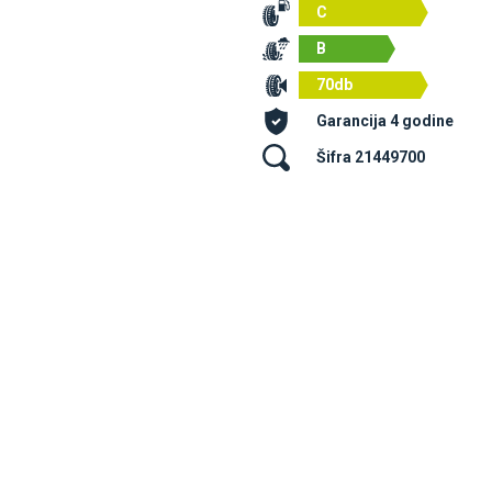
C
B
70db
Garancija 4 godine
Šifra 21449700