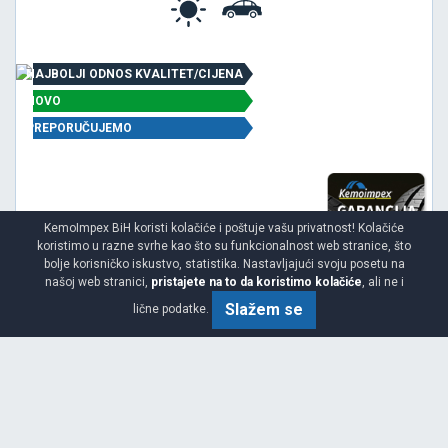
NAJBOLJI ODNOS KVALITET/CIJENA
NOVO
PREPORUČUJEMO
KemoImpex BiH koristi kolačiće i poštuje vašu privatnost! Kolačiće
koristimo u razne svrhe kao što su funkcionalnost web stranice, što
bolje korisničko iskustvo, statistika. Nastavljajući svoju posetu na
našoj web stranici,
pristajete na to da koristimo kolačiće
, ali ne i
Slažem se
lične podatke.
Viša
C
B
69
Garancija 3 godine
Cijena sa PDV-om
188.
KM / KOM
10