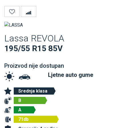
Lassa REVOLA
195/55 R15 85V
Proizvod nije dostupan
Ljetne auto gume
Srednja klasa
B
A
71db