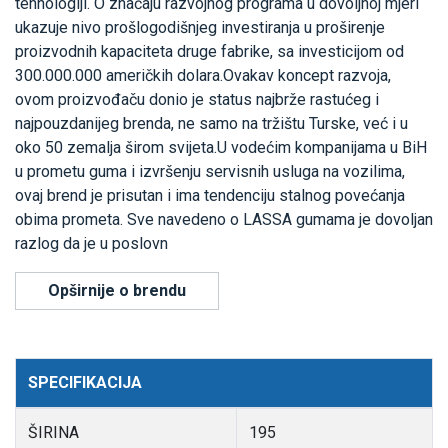
tehnologiji. O značaju razvojnog programa u dovoljnoj mjeri
ukazuje nivo prošlogodišnjeg investiranja u proširenje
proizvodnih kapaciteta druge fabrike, sa investicijom od
300.000.000 američkih dolara.Ovakav koncept razvoja,
ovom proizvođaču donio je status najbrže rastućeg i
najpouzdanijeg brenda, ne samo na tržištu Turske, već i u
oko 50 zemalja širom svijeta.U vodećim kompanijama u BiH
u prometu guma i izvršenju servisnih usluga na vozilima,
ovaj brend je prisutan i ima tendenciju stalnog povećanja
obima prometa. Sve navedeno o LASSA gumama je dovoljan
razlog da je u poslovn
Opširnije o brendu
SPECIFIKACIJA
ŠIRINA
195