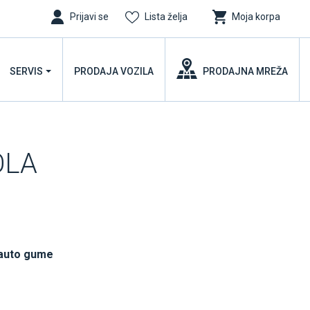
Prijavi se
Lista želja
Moja korpa
SERVIS
PRODAJA VOZILA
PRODAJNA MREŽA
OLA
 auto gume