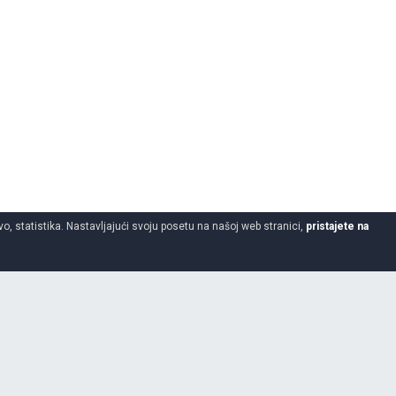
o, statistika. Nastavljajući svoju posetu na našoj web stranici,
pristajete na