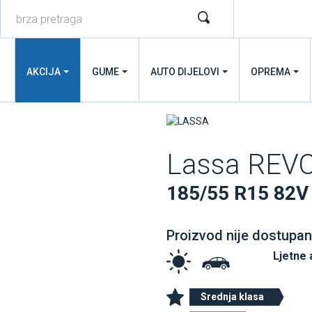
AKCIJA
GUME
AUTO DIJELOVI
OPREMA
Lassa REV
185/55 R15 82V
Proizvod nije dostupan
Ljetne
Srednja klasa