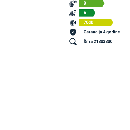
B
A
70db
Garancija 4 godine
Šifra 21803800