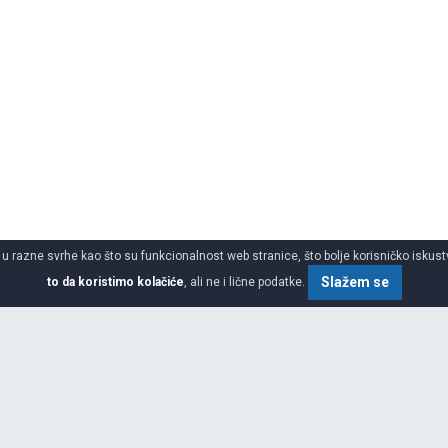
 u razne svrhe kao što su funkcionalnost web stranice, što bolje korisničko iskustv
Slažem se
to da koristimo kolačiće
, ali ne i lične podatke.
SPECIFIKACIJA