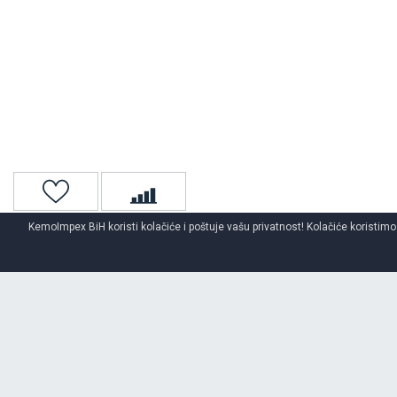
KemoImpex BiH koristi kolačiće i poštuje vašu privatnost! Kolačiće koristimo
Naslovna
Auto gume
Ljetne auto gume
Lassa
O BRENDU
LASSA