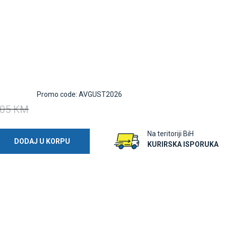
Promo code: AVGUST2026
05 KM
Na teritoriji BiH
DODAJ U KORPU
KURIRSKA ISPORUKA