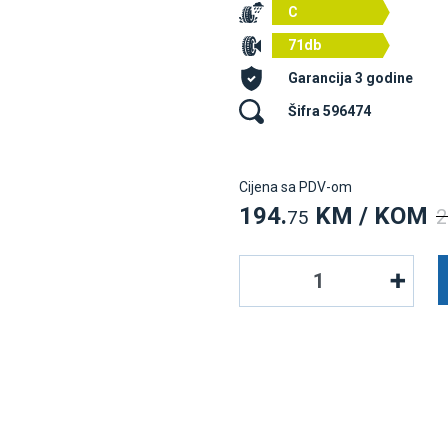
C
71db
Garancija 3 godine
Šifra 596474
Cijena sa PDV-om
194.
KM / KOM
2
75