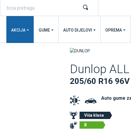
AKCIJA
GUME
AUTO DIJELOVI
OPREMA
Dunlop ALL
205/60 R16 96V
Auto gume z
Viša klasa
B