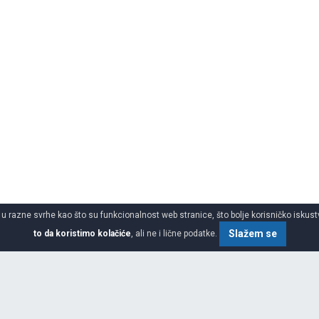
 u razne svrhe kao što su funkcionalnost web stranice, što bolje korisničko iskustv
Slažem se
to da koristimo kolačiće
, ali ne i lične podatke.
o gume za sve sezone