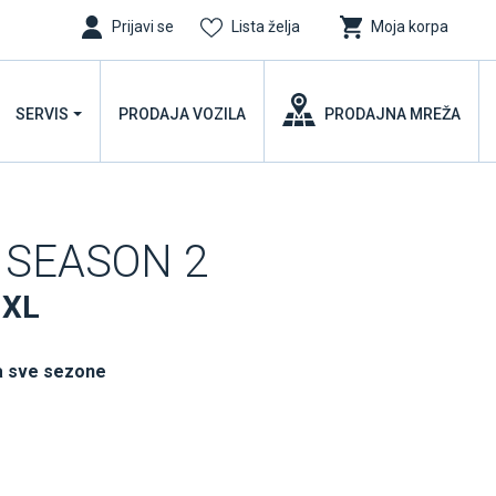
Prijavi se
Lista želja
Moja korpa
SERVIS
PRODAJA VOZILA
PRODAJNA MREŽA
 SEASON 2
 XL
a sve sezone