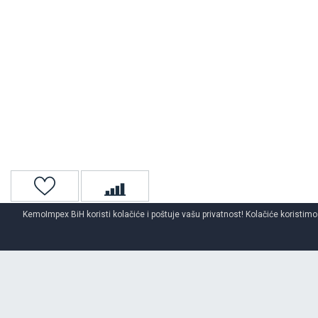
KemoImpex BiH koristi kolačiće i poštuje vašu privatnost! Kolačiće koristimo
Naslovna
Auto gume
Auto gume za sve sezone
DUNLOP
aut