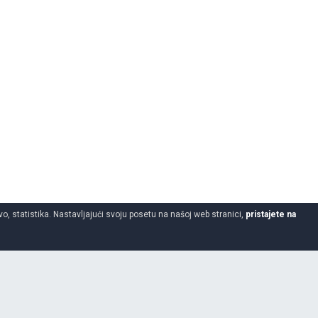
o, statistika. Nastavljajući svoju posetu na našoj web stranici,
pristajete na