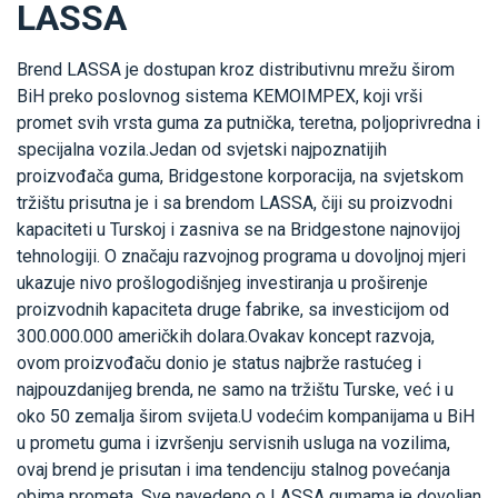
LASSA
Brend LASSA je dostupan kroz distributivnu mrežu širom
BiH preko poslovnog sistema KEMOIMPEX, koji vrši
promet svih vrsta guma za putnička, teretna, poljoprivredna i
specijalna vozila.Jedan od svjetski najpoznatijih
proizvođača guma, Bridgestone korporacija, na svjetskom
tržištu prisutna je i sa brendom LASSA, čiji su proizvodni
kapaciteti u Turskoj i zasniva se na Bridgestone najnovijoj
tehnologiji. O značaju razvojnog programa u dovoljnoj mjeri
ukazuje nivo prošlogodišnjeg investiranja u proširenje
proizvodnih kapaciteta druge fabrike, sa investicijom od
300.000.000 američkih dolara.Ovakav koncept razvoja,
ovom proizvođaču donio je status najbrže rastućeg i
najpouzdanijeg brenda, ne samo na tržištu Turske, već i u
oko 50 zemalja širom svijeta.U vodećim kompanijama u BiH
u prometu guma i izvršenju servisnih usluga na vozilima,
ovaj brend je prisutan i ima tendenciju stalnog povećanja
obima prometa. Sve navedeno o LASSA gumama je dovoljan