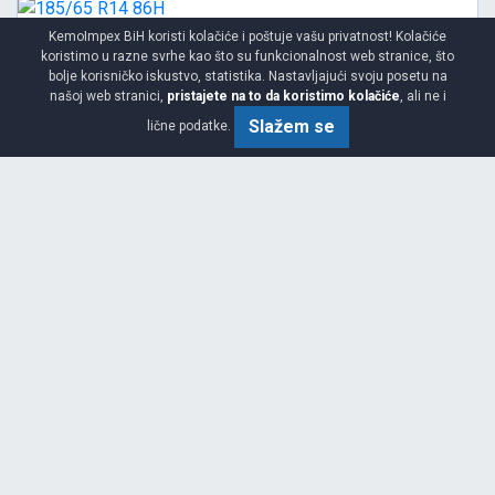
KemoImpex BiH koristi kolačiće i poštuje vašu privatnost! Kolačiće
koristimo u razne svrhe kao što su funkcionalnost web stranice, što
bolje korisničko iskustvo, statistika. Nastavljajući svoju posetu na
našoj web stranici,
pristajete na to da koristimo kolačiće
, ali ne i
Slažem se
lične podatke.
Srednja
E
C
71
Garancija 4 godine
Cijena sa PDV-om
73.
KM / KOM
15
77 KM