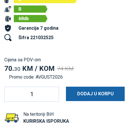
B
68db
Garancija 7 godina
Šifra 221032525
Cijena sa PDV-om
70.
KM / KOM
74 KM
30
Promo code: AVGUST2026
DODAJ U KORPU
Na teritoriji BiH
KURIRSKA ISPORUKA