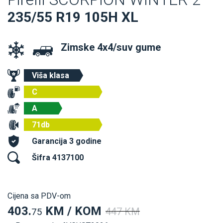
235/55 R19 105H XL
Zimske 4x4/suv gume
Viša klasa
C
A
71db
Garancija 3 godine
Šifra 4137100
Cijena sa PDV-om
403.
KM / KOM
447 KM
75