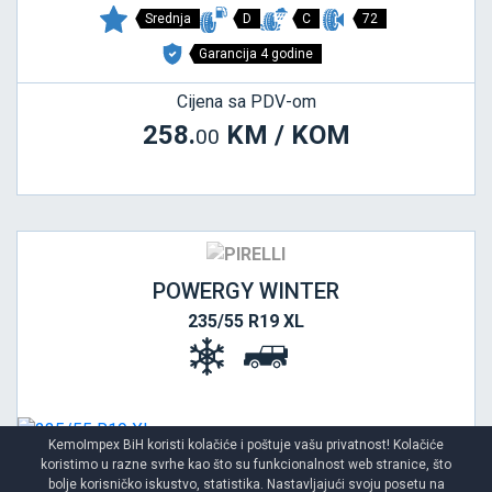
Srednja
D
C
72
Garancija 4 godine
Cijena sa PDV-om
258.
KM / KOM
00
POWERGY WINTER
235/55 R19 XL
KemoImpex BiH koristi kolačiće i poštuje vašu privatnost! Kolačiće
koristimo u razne svrhe kao što su funkcionalnost web stranice, što
bolje korisničko iskustvo, statistika. Nastavljajući svoju posetu na