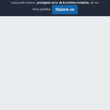
našoj web stranici,
pristajete na to da koristimo kolačiće
, ali ne i
Slažem se
lične podatke.
Viša
C
C
71
Garancija 3 godine
Cijena sa PDV-om
337.
KM / KOM
25
355 KM
SCORPION WINTER SEAL