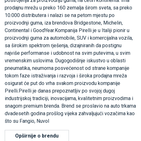
postrojenja za proizvodnju guma, na četiri kontinenta. Ima
prodajnu mrežu u preko 160 zemalja širom sveta, sa preko
10.000 distributera i nalazi se na petom mjestu po
proizvodnji guma, iza brendova Bridgestone, Michelin,
Continental i GoodYear.Kompanija Pirelli je u Italiji pionir u
proizvodnji guma za automobile, SUV i komercijalna vozila,
sa širokim spektrom rješenja, dizajniranih da postignu
najviše performanse i udobnost na svim putevima, u svim
vremenskim uslovima. Dugogodišnje iskustvo u oblasti
pneumatika, neumorna posvećenost od strane kompanije
tokom faze istraživanja i razvoja i široka prodajna mreža
osigurat će put do vrha svakom proizvodu kompanije
Pirelli.Pirelli je danas prepoznatljiv po svojoj dugoj
industrijskoj tradiciji, inovacijama, kvalitetnim proizvodima i
snagom premium brenda. Brend se proslavio na auto trkama
dvadesetih godina prošlog vijeka zahvaljujući vozačima kao
što su Fangio, Nuvol
Opširnije o brendu