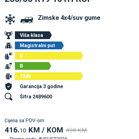
Zimske 4x4/suv gume
Viša klasa
Magistralni put
D
B
72db
Garancija 3 godine
Šifra 2489600
Cijena sa PDV-om
416.
KM / KOM
438 KM
10