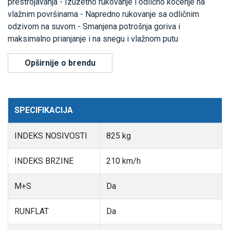
prestrojavanja - Izuzetno rukovanje i odlično kočenje na
vlažnim površinama - Napredno rukovanje sa odličnim
odzivom na suvom - Smanjena potrošnja goriva i
maksimalno prianjanje i na snegu i vlažnom putu
Opširnije o brendu
SPECIFIKACIJA
INDEKS NOSIVOSTI
825 kg
INDEKS BRZINE
210 km/h
M+S
Da
RUNFLAT
Da