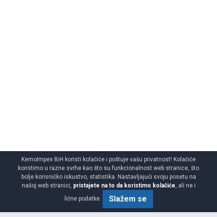
KemoImpex BiH koristi kolačiće i poštuje vašu privatnost! Kolačiće
koristimo u razne svrhe kao što su funkcionalnost web stranice, što
bolje korisničko iskustvo, statistika. Nastavljajući svoju posetu na
našoj web stranici,
pristajete na to da koristimo kolačiće
, ali ne i
Slažem se
lične podatke.