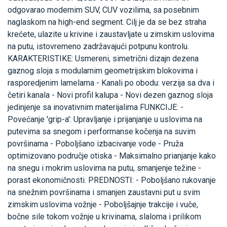
odgovarao modernim SUV, CUV vozilima, sa posebnim
naglaskom na high-end segment. Cilj je da se bez straha
krećete, ulazite u krivine i zaustavljate u zimskim uslovima
na putu, istovremeno zadržavajući potpunu kontrolu.
KARAKTERISTIKE: Usmereni, simetrični dizajn dezena
gaznog sloja s modularnim geometrijskim blokovima i
rasporedjenim lamelama - Kanali po obodu: verzija sa dva i
četiri kanala - Novi profil kalupa - Novi dezen gaznog sloja
jedinjenje sa inovativnim materijalima FUNKCIJE: -
Povećanje 'grip-a': Upravljanje i prijanjanje u uslovima na
putevima sa snegom i performanse kočenja na suvim
površinama - Poboljšano izbacivanje vode - Pruža
optimizovano područje otiska - Maksimalno prianjanje kako
na snegu i mokrim uslovima na putu, smanjenje težine -
porast ekonomičnosti. PREDNOSTI: - Poboljšano rukovanje
na snežnim površinama i smanjen zaustavni put u svim
zimskim uslovima vožnje - Poboljšajnje trakcije i vuče,
bočne sile tokom vožnje u krivinama, slaloma i prilikom