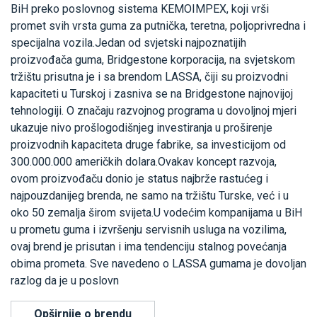
BiH preko poslovnog sistema KEMOIMPEX, koji vrši
promet svih vrsta guma za putnička, teretna, poljoprivredna i
specijalna vozila.Jedan od svjetski najpoznatijih
proizvođača guma, Bridgestone korporacija, na svjetskom
tržištu prisutna je i sa brendom LASSA, čiji su proizvodni
kapaciteti u Turskoj i zasniva se na Bridgestone najnovijoj
tehnologiji. O značaju razvojnog programa u dovoljnoj mjeri
ukazuje nivo prošlogodišnjeg investiranja u proširenje
proizvodnih kapaciteta druge fabrike, sa investicijom od
300.000.000 američkih dolara.Ovakav koncept razvoja,
ovom proizvođaču donio je status najbrže rastućeg i
najpouzdanijeg brenda, ne samo na tržištu Turske, već i u
oko 50 zemalja širom svijeta.U vodećim kompanijama u BiH
u prometu guma i izvršenju servisnih usluga na vozilima,
ovaj brend je prisutan i ima tendenciju stalnog povećanja
obima prometa. Sve navedeno o LASSA gumama je dovoljan
razlog da je u poslovn
Opširnije o brendu