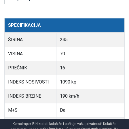
SPECIFIKACIJA
ŠIRINA
245
VISINA
70
PREČNIK
16
INDEKS NOSIVOSTI
1090 kg
INDEKS BRZINE
190 km/h
M+S
Da
XL
Da
KemoImpex BiH koristi kolačiće i poštuje vašu privatnost! Kolačiće