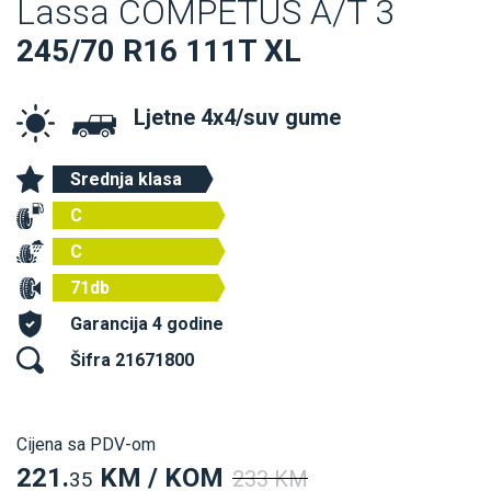
Lassa COMPETUS A/T 3
245/70 R16 111T XL
Ljetne 4x4/suv gume
Srednja klasa
C
C
71db
Garancija 4 godine
Šifra 21671800
Cijena sa PDV-om
221.
KM / KOM
233 KM
35