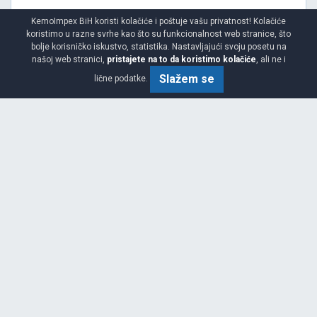
KemoImpex BiH koristi kolačiće i poštuje vašu privatnost! Kolačiće
koristimo u razne svrhe kao što su funkcionalnost web stranice, što
bolje korisničko iskustvo, statistika. Nastavljajući svoju posetu na
Srednja
B
A
71
našoj web stranici,
pristajete na to da koristimo kolačiće
, ali ne i
Garancija 4 godine
Slažem se
lične podatke.
Cijena sa PDV-om
201.
KM / KOM
40
212 KM
COMPETUS H/P2
225/55 R19 99V