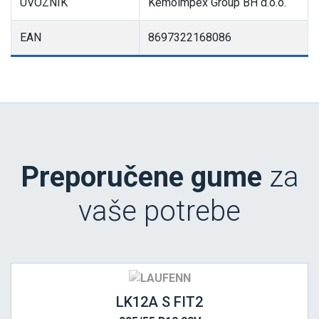
UVOZNIK
Kemoimpex Group BH d.o.o.
EAN
8697322168086
Preporučene gume
za
vaše potrebe
LK12A S FIT2