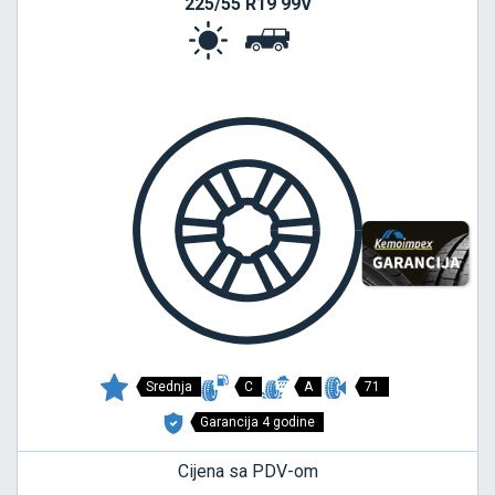
225/55 R19 99V
Srednja
C
A
71
Garancija 4 godine
Cijena sa PDV-om