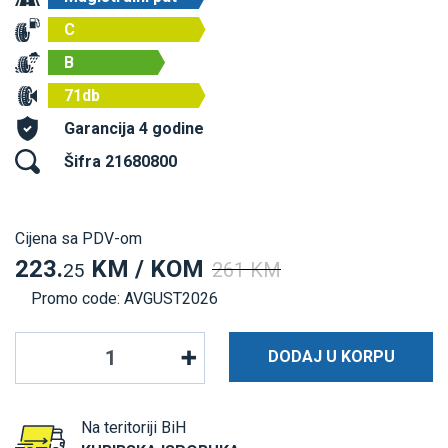
C
B
71db
Garancija 4 godine
Šifra 21680800
Cijena sa PDV-om
223.
KM / KOM
261 KM
25
Promo code: AVGUST2026
DODAJ U KORPU
Na teritoriji BiH