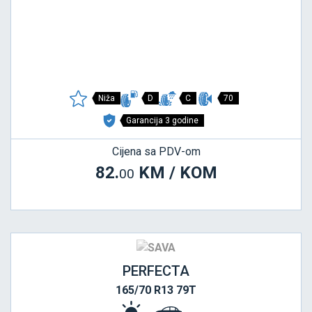
Niža
D
C
70
Garancija 3 godine
Cijena sa PDV-om
82.
KM / KOM
00
PERFECTA
165/70 R13 79T