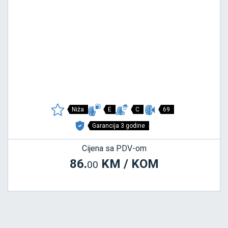
Niža
E
C
69
Garancija 3 godine
Cijena sa PDV-om
86.
KM / KOM
00