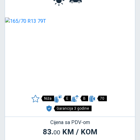
Niža
E
B
70
Garancija 3 godine
Cijena sa PDV-om
83.
KM / KOM
00