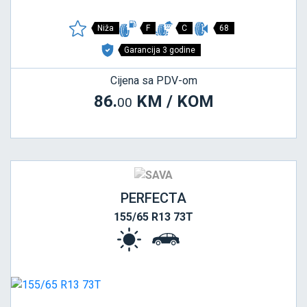
Niža
F
C
68
Garancija 3 godine
Cijena sa PDV-om
86.
KM / KOM
00
PERFECTA
155/65 R13 73T