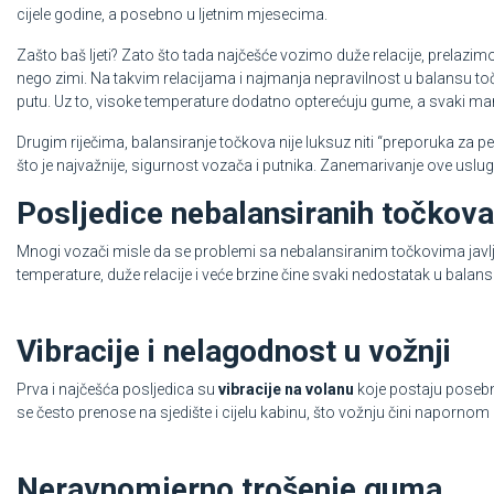
cijele godine, a posebno u ljetnim mjesecima.
Zašto baš ljeti? Zato što tada najčešće vozimo duže relacije, prelazi
nego zimi. Na takvim relacijama i najmanja nepravilnost u balansu točko
putu. Uz to, visoke temperature dodatno opterećuju gume, a svaki man
Drugim riječima, balansiranje točkova nije luksuz niti “preporuka za p
što je najvažnije, sigurnost vozača i putnika. Zanemarivanje ove uslug
Posljedice nebalansiranih točkova 
Mnogi vozači misle da se problemi sa nebalansiranim točkovima javljaju
temperature, duže relacije i veće brzine čine svaki nedostatak u bala
Vibracije i nelagodnost u vožnji
Prva i najčešća posljedica su
vibracije na volanu
koje postaju posebno
se često prenose na sjedište i cijelu kabinu, što vožnju čini naporno
Neravnomjerno trošenje guma