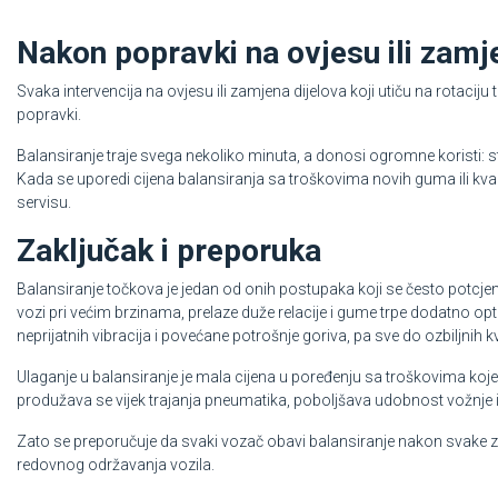
Nakon popravki na ovjesu ili zamj
Svaka intervencija na ovjesu ili zamjena dijelova koji utiču na rotacij
popravki.
Balansiranje traje svega nekoliko minuta, a donosi ogromne koristi: st
Kada se uporedi cijena balansiranja sa troškovima novih guma ili kvaro
servisu.
Zaključak i preporuka
Balansiranje točkova je jedan od onih postupaka koji se često potcjen
vozi pri većim brzinama, prelaze duže relacije i gume trpe dodatno op
neprijatnih vibracija i povećane potrošnje goriva, pa sve do ozbiljnih 
Ulaganje u balansiranje je mala cijena u poređenju sa troškovima k
produžava se vijek trajanja pneumatika, poboljšava udobnost vožnje i, 
Zato se preporučuje da svaki vozač obavi balansiranje nakon svake za
redovnog održavanja vozila.