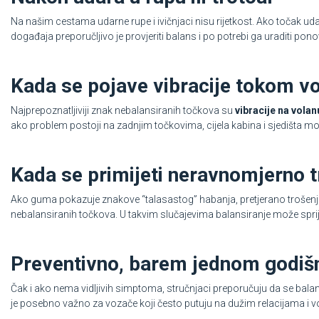
Na našim cestama udarne rupe i ivičnjaci nisu rijetkost. Ako točak uda
događaja preporučljivo je provjeriti balans i po potrebi ga uraditi pono
Kada se pojave vibracije tokom v
Najprepoznatljiviji znak nebalansiranih točkova su
vibracije na volan
ako problem postoji na zadnjim točkovima, cijela kabina i sjedišta m
Kada se primijeti neravnomjerno 
Ako guma pokazuje znakove “talasastog” habanja, pretjerano trošenje s
nebalansiranih točkova. U takvim slučajevima balansiranje može spriječ
Preventivno, barem jednom godiš
Čak i ako nema vidljivih simptoma, stručnjaci preporučuju da se bala
je posebno važno za vozače koji često putuju na dužim relacijama i v