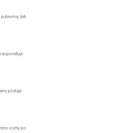
putevima, ljeti
e raspoređuje
lans postaje
oženo vožnji po