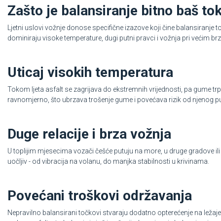
Zašto je balansiranje bitno baš to
Ljetni uslovi vožnje donose specifične izazove koji čine balansiranje
dominiraju visoke temperature, dugi putni pravci i vožnja pri većim 
Uticaj visokih temperatura
Tokom ljeta asfalt se zagrijava do ekstremnih vrijednosti, pa gume trp
ravnomjerno, što ubrzava trošenje gume i povećava rizik od njenog p
Duge relacije i brza vožnja
U toplijim mjesecima vozači češće putuju na more, u druge gradove ili
uočljiv - od vibracija na volanu, do manjka stabilnosti u krivinama.
Povećani troškovi održavanja
Nepravilno balansirani točkovi stvaraju dodatno opterećenje na ležajeve