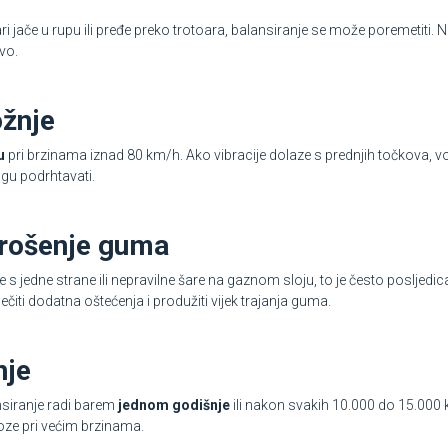
ri jače u rupu ili pređe preko trotoara, balansiranje se može poremetiti.
vo.
ožnje
u
pri brzinama iznad 80 km/h. Ako vibracije dolaze s prednjih točkova, vo
ogu podrhtavati.
trošenje guma
 jedne strane ili nepravilne šare na gaznom sloju, to je često posljedic
iti dodatna oštećenja i produžiti vijek trajanja guma.
nje
nsiranje radi barem
jednom godišnje
ili nakon svakih 10.000 do 15.000 
oze pri većim brzinama.