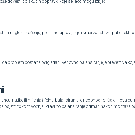
 može dovesti do skupih popravki koje se lako mogu izbjeći.
ost pri naglom kočenju, precizno upravljanje i kraći zaustavni put direktn
kati da problem postane očigledan. Redovno balansiranje je preventiva koj
ni
 pneumatike ili mijenjaš felne, balansiranje je neophodno. Čak i nova gum
se osjetiti tokom vožnje. Pravilno balansiranje odmah nakon montaže o