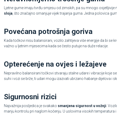
Ljetne gume imaju tvrđu smjesu od zimskih, pa su mnogo osjetljivije
sloja
, što značajno smanjuje vijek trajanja guma. Jedna polovica gume
Povećana potrošnja goriva
Kada točkovi nisu balansirani, vozilo zahtijeva više energije da bi se k
važno u ljetnim mjesecima kada se često putuje na duže relacije.
Opterećenje na ovjes i ležajeve
Nepravilno balansirani točkovi stvaraju stalne udare i vibracije koje 
suhi i vozi se brže, ti udari mogu izazvati ubrzano habanje dijelova i s
Sigurnosni rizici
Najvažnija posljedica je svakako
smanjena sigurnost u vožnji
. Vozi
manju kontrolu pri naglom kočenju. U uslovima visokih temperatura i v