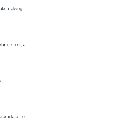
 Nakon takvog
lan se trese, a
a
kilometara. To