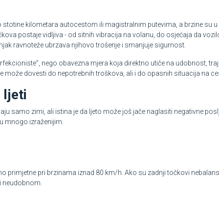
mo stotine kilometara autocestom ili magistralnim putevima, a brzine su u
va postaje vidljiva - od sitnih vibracija na volanu, do osjećaja da vozil
jak ravnoteže ubrzava njihovo trošenje i smanjuje sigurnost.
erfekcioniste”, nego obavezna mjera koja direktno utiče na udobnost, tra
e može dovesti do nepotrebnih troškova, ali i do opasnih situacija na ces
ljeti
 samo zimi, ali istina je da ljeto može još jače naglasiti negativne posl
nsu mnogo izraženijim.
 primjetne pri brzinama iznad 80 km/h. Ako su zadnji točkovi nebalansir
m i neudobnom.