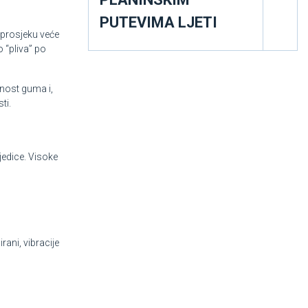
PUTEVIMA LJETI
 prosjeku veće
o “pliva” po
jnost guma i,
ti.
jedice. Visoke
ani, vibracije