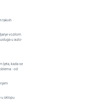
n takvih
ljanje vozilom.
 usluga u auto-
 ljeta, kada se
roblema - od
anjem
e u sklopu