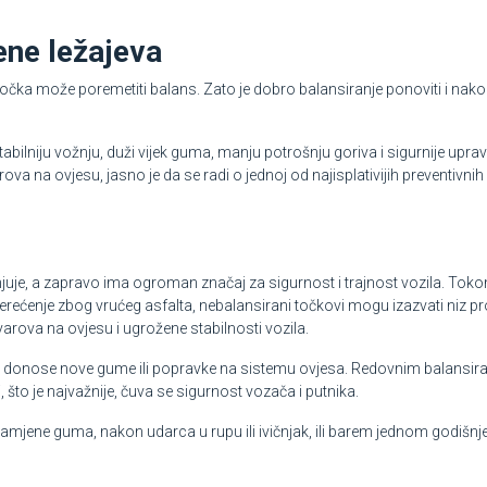
ene ležajeva
u točka može poremetiti balans. Zato je dobro balansiranje ponoviti i nako
abilniju vožnju, duži vijek guma, manju potrošnju goriva i sigurnije uprav
va na ovjesu, jasno je da se radi o jednoj od najisplativijih preventivnih
juje, a zapravo ima ogroman značaj za sigurnost i trajnost vozila. Tokom
terećenje zbog vrućeg asfalta, nebalansirani točkovi mogu izazvati niz p
kvarova na ovjesu i ugrožene stabilnosti vozila.
oje donose nove gume ili popravke na sistemu ovjesa. Redovnim balansir
što je najvažnije, čuva se sigurnost vozača i putnika.
mjene guma, nakon udarca u rupu ili ivičnjak, ili barem jednom godišnj