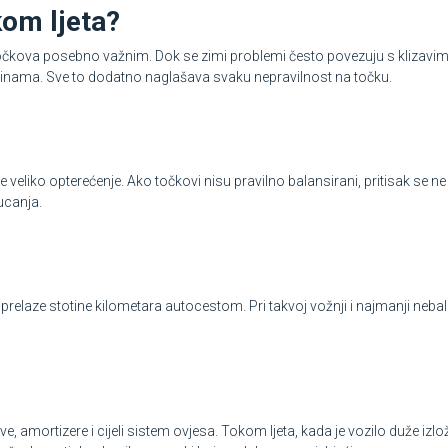
kom ljeta?
 točkova posebno važnim. Dok se zimi problemi često povezuju s klizavim 
brzinama. Sve to dodatno naglašava svaku nepravilnost na točku.
e veliko opterećenje. Ako točkovi nisu pravilno balansirani, pritisak se n
ucanja.
 prelaze stotine kilometara autocestom. Pri takvoj vožnji i najmanji neba
, amortizere i cijeli sistem ovjesa. Tokom ljeta, kada je vozilo duže izl