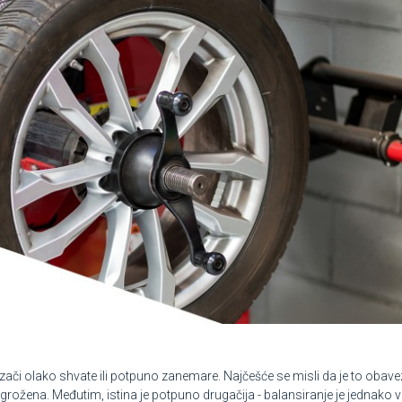
zači olako shvate ili potpuno zanemare. Najčešće se misli da je to oba
ugrožena. Međutim, istina je potpuno drugačija - balansiranje je jednak