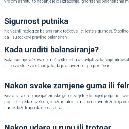
vrelom asfaltu, to habanje je još izraženije. Ignorisanje balansiranja
Sigurnost putnika
Najvažniji razlog za balansiranje točkova ljeti jeste sigurnost. Stabiln
da li su točkovi pravilno balansirani.
Kada uraditi balansiranje?
Balansiranje točkova nije nešto što treba ostavljati za kasnije niti če
cijelo vozilo. Evo situacija kada je obavezno ili preporučeno:
Nakon svake zamjene guma ili fel
Bez obzira da li mijenjaš zimske gume za ljetne, kupuješ potpuno nove
pogled izgleda savršeno, može imati minimalnu neravnotežu koja će 
gume duže traju i da nema vibracija.
Nakon udara u rupu ili trotoar