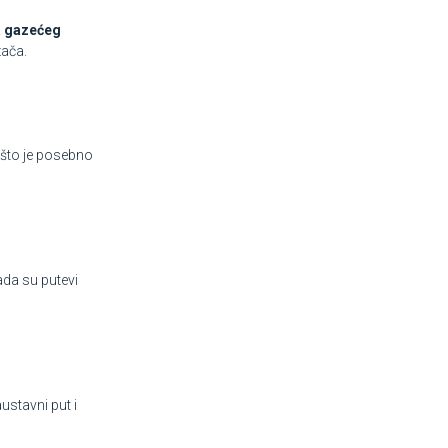
a gazećeg
zača.
, što je posebno
ada su putevi
ustavni put i