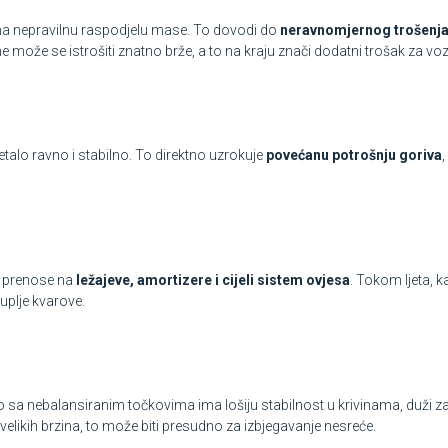
 na nepravilnu raspodjelu mase. To dovodi do
neravnomjernog trošenj
 može se istrošiti znatno brže, a to na kraju znači dodatni trošak za vo
retalo ravno i stabilno. To direktno uzrokuje
povećanu potrošnju goriva
se prenose na
ležajeve, amortizere i cijeli sistem ovjesa
. Tokom ljeta, k
kuplje kvarove.
lo sa nebalansiranim točkovima ima lošiju stabilnost u krivinama, duži za
elikih brzina, to može biti presudno za izbjegavanje nesreće.