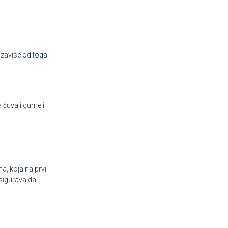
o zavise od toga
a čuva i gume i
a, koja na prvi
sigurava da