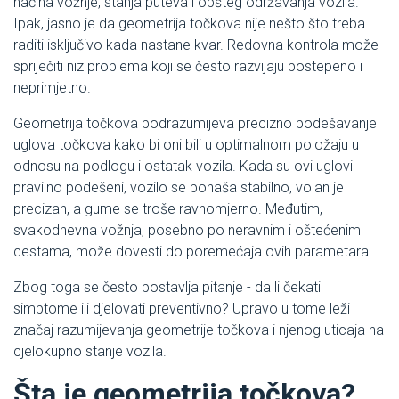
načina vožnje, stanja puteva i opšteg održavanja vozila.
Ipak, jasno je da geometrija točkova nije nešto što treba
raditi isključivo kada nastane kvar. Redovna kontrola može
spriječiti niz problema koji se često razvijaju postepeno i
neprimjetno.
Geometrija točkova podrazumijeva precizno podešavanje
uglova točkova kako bi oni bili u optimalnom položaju u
odnosu na podlogu i ostatak vozila. Kada su ovi uglovi
pravilno podešeni, vozilo se ponaša stabilno, volan je
precizan, a gume se troše ravnomjerno. Međutim,
svakodnevna vožnja, posebno po neravnim i oštećenim
cestama, može dovesti do poremećaja ovih parametara.
Zbog toga se često postavlja pitanje - da li čekati
simptome ili djelovati preventivno? Upravo u tome leži
značaj razumijevanja geometrije točkova i njenog uticaja na
cjelokupno stanje vozila.
Šta je geometrija točkova?