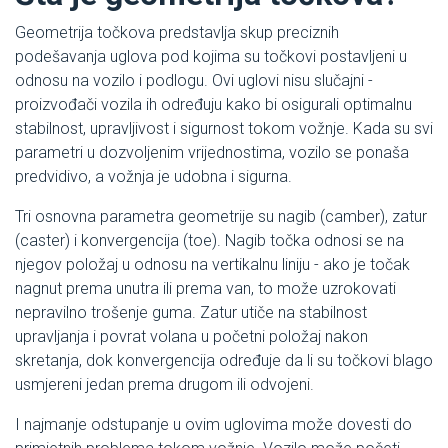
Geometrija točkova predstavlja skup preciznih
podešavanja uglova pod kojima su točkovi postavljeni u
odnosu na vozilo i podlogu. Ovi uglovi nisu slučajni -
proizvođači vozila ih određuju kako bi osigurali optimalnu
stabilnost, upravljivost i sigurnost tokom vožnje. Kada su svi
parametri u dozvoljenim vrijednostima, vozilo se ponaša
predvidivo, a vožnja je udobna i sigurna.
Tri osnovna parametra geometrije su nagib (camber), zatur
(caster) i konvergencija (toe). Nagib točka odnosi se na
njegov položaj u odnosu na vertikalnu liniju - ako je točak
nagnut prema unutra ili prema van, to može uzrokovati
nepravilno trošenje guma. Zatur utiče na stabilnost
upravljanja i povrat volana u početni položaj nakon
skretanja, dok konvergencija određuje da li su točkovi blago
usmjereni jedan prema drugom ili odvojeni.
I najmanje odstupanje u ovim uglovima može dovesti do