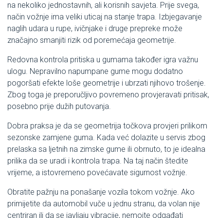
na nekoliko jednostavnih, ali korisnih savjeta. Prije svega,
način vožnje ima veliki uticaj na stanje trapa. Izbjegavanje
naglih udara u rupe, ivičnjake i druge prepreke može
značajno smanjiti rizik od poremećaja geometrije.
Redovna kontrola pritiska u gumama također igra važnu
ulogu. Nepravilno napumpane gume mogu dodatno
pogoršati efekte loše geometrije i ubrzati njihovo trošenje.
Zbog toga je preporučljivo povremeno provjeravati pritisak,
posebno prije dužih putovanja.
Dobra praksa je da se geometrija točkova provjeri prilikom
sezonske zamjene guma. Kada već dolazite u servis zbog
prelaska sa ljetnih na zimske gume ili obrnuto, to je idealna
prilika da se uradi i kontrola trapa. Na taj način štedite
vrijeme, a istovremeno povećavate sigurnost vožnje.
Obratite pažnju na ponašanje vozila tokom vožnje. Ako
primijetite da automobil vuče u jednu stranu, da volan nije
centriran ili da se javljaju vibracije, nemojte odgađati