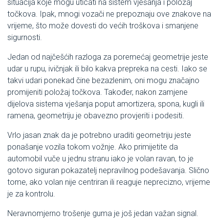
situacija koje mogu uticati na sistem vješanja i položaj
točkova. Ipak, mnogi vozači ne prepoznaju ove znakove na
vrijeme, što može dovesti do većih troškova i smanjene
sigurnosti.
Jedan od najčešćih razloga za poremećaj geometrije jeste
udar u rupu, ivičnjak ili bilo kakva prepreka na cesti. Iako se
takvi udari ponekad čine bezazlenim, oni mogu značajno
promijeniti položaj točkova. Također, nakon zamjene
dijelova sistema vješanja poput amortizera, spona, kugli ili
ramena, geometriju je obavezno provjeriti i podesiti.
Vrlo jasan znak da je potrebno uraditi geometriju jeste
ponašanje vozila tokom vožnje. Ako primijetite da
automobil vuče u jednu stranu iako je volan ravan, to je
gotovo siguran pokazatelj nepravilnog podešavanja. Slično
tome, ako volan nije centriran ili reaguje neprecizno, vrijeme
je za kontrolu.
Neravnomjerno trošenje guma je još jedan važan signal.