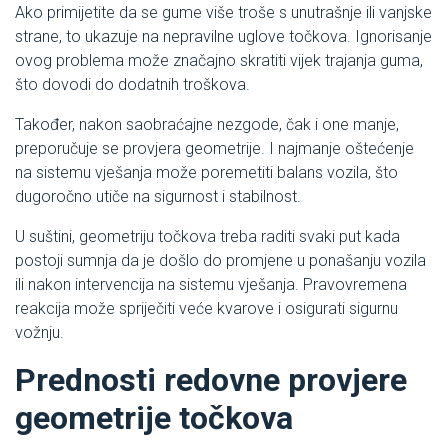
Ako primijetite da se gume više troše s unutrašnje ili vanjske
strane, to ukazuje na nepravilne uglove točkova. Ignorisanje
ovog problema može značajno skratiti vijek trajanja guma,
što dovodi do dodatnih troškova.
Također, nakon saobraćajne nezgode, čak i one manje,
preporučuje se provjera geometrije. I najmanje oštećenje
na sistemu vješanja može poremetiti balans vozila, što
dugoročno utiče na sigurnost i stabilnost.
U suštini, geometriju točkova treba raditi svaki put kada
postoji sumnja da je došlo do promjene u ponašanju vozila
ili nakon intervencija na sistemu vješanja. Pravovremena
reakcija može spriječiti veće kvarove i osigurati sigurnu
vožnju.
Prednosti redovne provjere
geometrije točkova