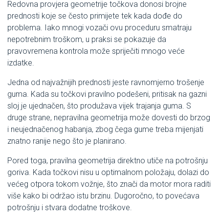
Redovna provjera geometrije točkova donosi brojne
prednosti koje se često primijete tek kada dođe do
problema. Iako mnogi vozači ovu proceduru smatraju
nepotrebnim troškom, u praksi se pokazuje da
pravovremena kontrola može spriječiti mnogo veće
izdatke.
Jedna od najvažnijih prednosti jeste ravnomjerno trošenje
guma. Kada su točkovi pravilno podešeni, pritisak na gazni
sloj je ujednačen, što produžava vijek trajanja guma. S
druge strane, nepravilna geometrija može dovesti do brzog
i neujednačenog habanja, zbog čega gume treba mijenjati
znatno ranije nego što je planirano.
Pored toga, pravilna geometrija direktno utiče na potrošnju
goriva. Kada točkovi nisu u optimalnom položaju, dolazi do
većeg otpora tokom vožnje, što znači da motor mora raditi
više kako bi održao istu brzinu. Dugoročno, to povećava
potrošnju i stvara dodatne troškove.