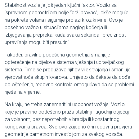
Stabilnost vozila je još jedan ključni faktor. Vozilo sa
ispravnom geometrijom bolje “drži pravac”, lakše reaguje
na pokrete volana i sigurnije prolazi kroz krivine. Ovo je
posebno važno u situacijama naglog kočenja ili
izbjegavanja prepreka, kada svaka sekunda i preciznost
upravljanja mogu biti presudni.
Također, pravilno podešena geometrija smanjuje
opterećenje na dijelove sistema vješanja i upravljačkog
sistema. Time se produžava njihov vijek trajanja i smanjuje
vjerovatnoća skupih kvarova. Umjesto da čekate da dođe
do oštećenja, redovna kontrola omogućava da se problemi
riješe na vrijeme.
Na kraju, ne treba zanemariti ni udobnost vožnje. Vozilo
koje je pravilno podešeno pruža stabilniji i ugodniji osjećaj
za volanom, bez nepotrebnih vibracija ili konstantnog
korigovanja pravca. Sve ovo zajedno čini redovnu provjeru
geometrije pametnom investicijom za svakog vozača.