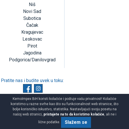
Niš
Novi Sad
Subotica
Čačak
Kragujevac
Leskovac
Pirot
Jagodina
Podgorica/Danilovgrad
Pratite nas i budite uvek u toku:
KemoImpex BiH koristi kolačiće i poštuje vašu privatnost! Kolačiće
koristimo u razne svrhe kao što su funkcionalnost web stranice, što
bolje korisničko iskustvo, statistika. Nastavljajući svoju posetu na
našoj web stranici,
pristajete na to da koristimo kolačiće
, ali ne i
Copyright © Kemoimpex Group BH d.o.o.
Developed by
HALO
Slažem se
KemoImpex BiH.Sva prava zadržana
lične podatke.
Creative Team