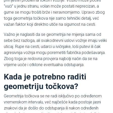
primjetnih problema tokom vožnje. Vozilo može početi
“vući” u jednu stranu, volan može postati neprecizan, a
gume se mogu trošiti brže i neravnomjerno. Upravo zbog
toga geometrija točkova nije samo tehnički detalj, već
važan faktor koji direktno utiče na sigurnost na cesti.
Važno je naglasiti da se geometrija ne mijenja sama od
sebe bez razloga, ali svakodnevni uslovi vožnje imaju veliki
uticaj. Rupe na cesti, udarci u ivičnjake, loši putevi ili čak
agresivnija vožnja mogu poremetiti fabrička podešavanja.
Zbog toga je redovna provjera najbolji način da se na
vrijeme uoče i otklone eventualna odstupanja.
Kada je potrebno raditi
geometriju točkova?
Geometrija točkova se ne radi isključivo po određenom
vremenskom intervalu, već najčešće kada postoje jasni
znakovi da je došlo do odstupanja ili nakon određenih