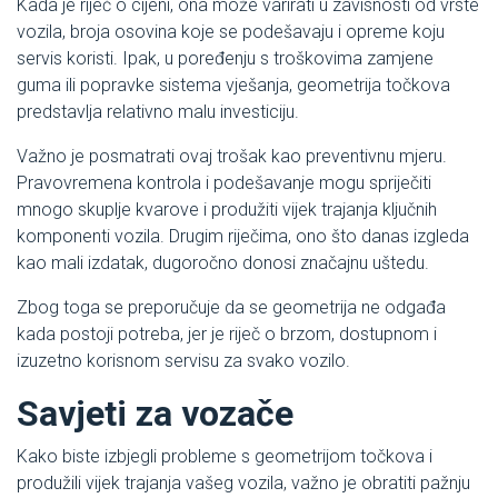
Kada je riječ o cijeni, ona može varirati u zavisnosti od vrste
vozila, broja osovina koje se podešavaju i opreme koju
servis koristi. Ipak, u poređenju s troškovima zamjene
guma ili popravke sistema vješanja, geometrija točkova
predstavlja relativno malu investiciju.
Važno je posmatrati ovaj trošak kao preventivnu mjeru.
Pravovremena kontrola i podešavanje mogu spriječiti
mnogo skuplje kvarove i produžiti vijek trajanja ključnih
komponenti vozila. Drugim riječima, ono što danas izgleda
kao mali izdatak, dugoročno donosi značajnu uštedu.
Zbog toga se preporučuje da se geometrija ne odgađa
kada postoji potreba, jer je riječ o brzom, dostupnom i
izuzetno korisnom servisu za svako vozilo.
Savjeti za vozače
Kako biste izbjegli probleme s geometrijom točkova i
produžili vijek trajanja vašeg vozila, važno je obratiti pažnju