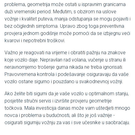
problema, geometrija može ostati u ispravnim granicama
duži vremenski period. Međutim, s obzirom na uslove
vožnje i kvalitet puteva, manja odstupanja se mogu pojaviti i
bez očiglednih simptoma. Upravo zbog toga preventivna
provjera jednom godišnje može pomoći da se izbjegnu veći
kvarovi i nepotrebni troškovi.
Važno je reagovati na vrijeme i obratiti pažnju na znakove
koje vozilo daje. Nepravilan rad volana, vučenje u stranu ili
neravnomjerno trošenje guma nikada ne treba ignorisati.
Pravovremena kontrola i podešavanje osiguravaju da vaše
vozilo ostane sigurno i pouzdano u svakodnevnoj vožnji.
Ako želite biti sigurni da je vaše vozilo u optimalnom stanju,
posjetite stručni servis i izvršite provjeru geometrije
točkova. Mala investicija danas može vam uštedjeti mnogo
novca i problema u budućnosti, ali što je još važnije -
osigurati sigurniju vožnju za vas i sve učesnike u saobraćaju.