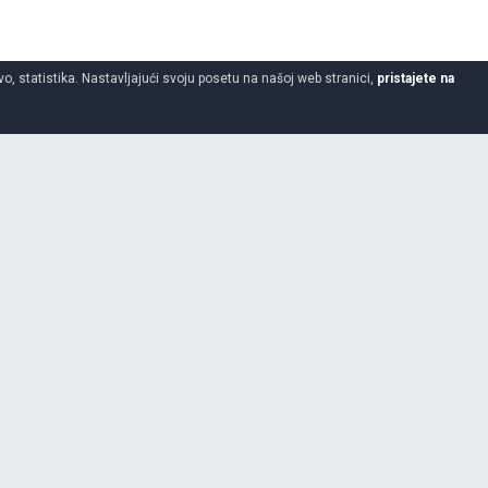
o, statistika. Nastavljajući svoju posetu na našoj web stranici,
pristajete na
26.5
-
25
2 godine