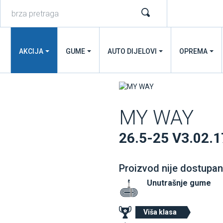
AKCIJA
GUME
AUTO DIJELOVI
OPREMA
MY WAY
26.5-25 V3.02.
Proizvod nije dostupan
Unutrašnje gume
Viša klasa