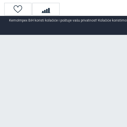
KemoImpex BiH koristi kolačiće i poštuje vašu privatnost! Kolačiće koristimo
Naslovna
Unutrašnje gume
O BRENDU
MY WAY
Opširnije o brendu