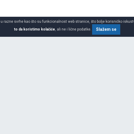
 u razne svrhe kao što su funkcionalnost web stranice, što bolje korisničko iskustv
Slažem se
to da koristimo kolačiće
, ali ne i lične podatke.
SPECIFIKACIJA
ŠIRINA
VISINA
PREČNIK
GARANCIJA