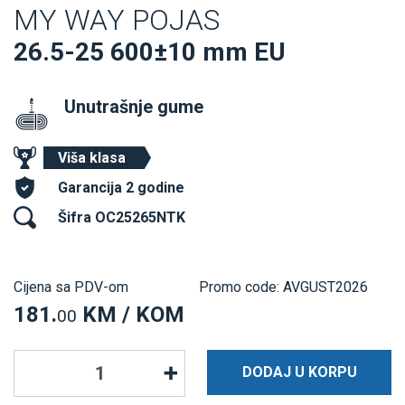
MY WAY POJAS
26.5-25 600±10 mm EU
Unutrašnje gume
Viša klasa
Garancija 2 godine
Šifra OC25265NTK
Cijena sa PDV-om
Promo code: AVGUST2026
181.
KM / KOM
00
DODAJ U KORPU