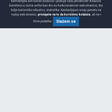
KemoImpex BiH koristi kolačiće i poštuje vašu privatnost! Kolačiće
koristimo u razne svrhe kao što su funkcionalnost web stranice, što
bolje korisničko iskustvo, statistika. Nastavljajući svoju posetu na
našoj web stranici,
pristajete na to da koristimo kolačiće
, ali ne i
Slažem se
lične podatke.
Viša
Garancija 2 godine
Cijena sa PDV-om
213.
KM / KOM
00