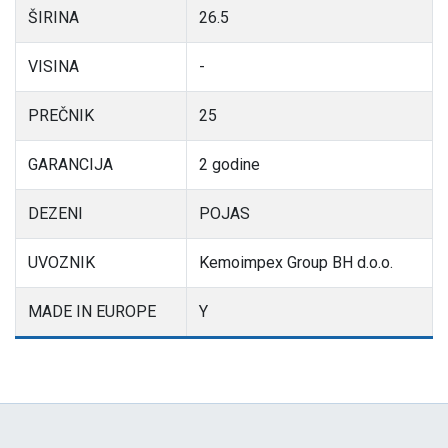
ŠIRINA
26.5
VISINA
-
PREČNIK
25
GARANCIJA
2 godine
DEZENI
POJAS
UVOZNIK
Kemoimpex Group BH d.o.o.
MADE IN EUROPE
Y