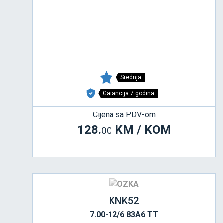
Srednja
Garancija 7 godina
Cijena sa PDV-om
128.
KM / KOM
00
KNK52
7.00-12/6 83A6 TT