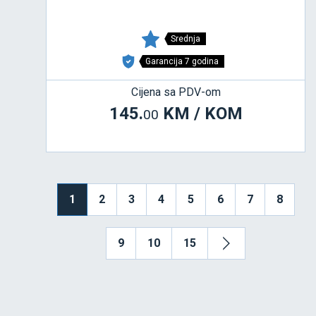
Srednja
Garancija 7 godina
Cijena sa PDV-om
145.
KM / KOM
00
1
2
3
4
5
6
7
8
9
10
15