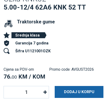
5.00-12/4 62A6 KNK 52 TT
Traktorske gume
Srednja klasa
Garancija 7 godina
Šifra U1121001OZK
Cijena sa PDV-om
Promo code: AVGUST2026
76.
KM / KOM
00
DODAJ U KORPU