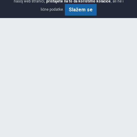
našoj web stranici,
pristajete na to da koristimo kolačiće
, ali ne i
76.
KM / KOM
00
Slažem se
lične podatke.
80 KM
QZ-702 TT
5.00-12 6PR TT R-1