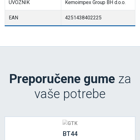
UVOZNIK
Kemoimpex Group BH d.o.o.
EAN
4251438402225
Preporučene gume
za
vaše potrebe
BT44