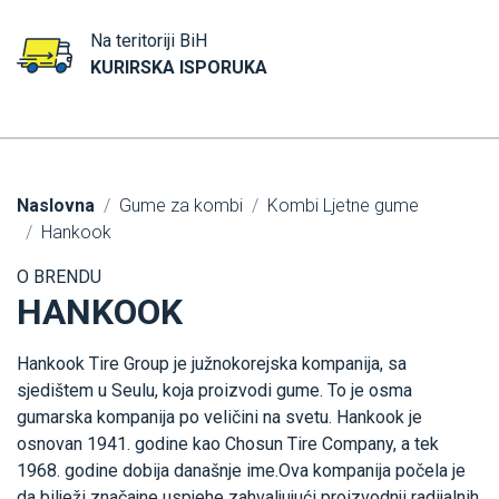
Na teritoriji BiH
KURIRSKA ISPORUKA
Naslovna
Gume za kombi
Kombi Ljetne gume
Hankook
O BRENDU
HANKOOK
Hankook Tire Group je južnokorejska kompanija, sa
sjedištem u Seulu, koja proizvodi gume. To je osma
gumarska kompanija po veličini na svetu. Hankook je
osnovan 1941. godine kao Chosun Tire Company, a tek
1968. godine dobija današnje ime.Ova kompanija počela je
da bilježi značajne uspjehe zahvaljujući proizvodnji radijalnih