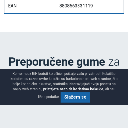
EAN
8808563331119
Preporučene gume
za
vaše potrebe
KemoImpex BiH koristi kolačiće i poštuje vašu privatnost! Kolačiće
koristimo u razne svrhe kao što su funkcionalnost web stranice, što
bolje korisničko iskustvo, statistika. Nastavljajući svoju posetu na
našoj web stranici,
pristajete na to da koristimo kolačiće
, ali ne i
Slažem se
lične podatke.
LC/R
155/- R13C 90/89R