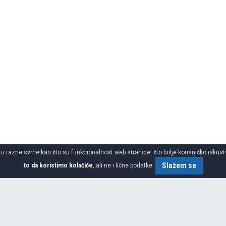
 u razne svrhe kao što su funkcionalnost web stranice, što bolje korisničko iskustv
Slažem se
to da koristimo kolačiće
, ali ne i lične podatke.