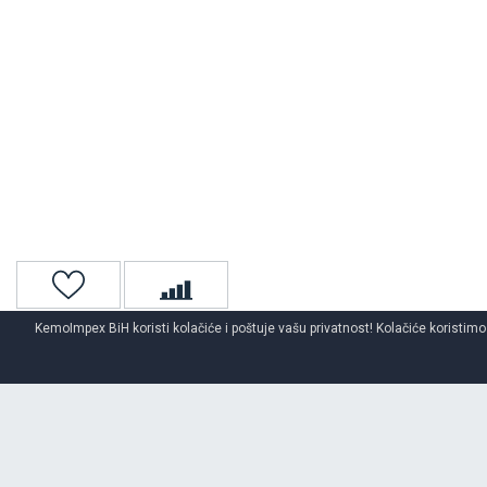
KemoImpex BiH koristi kolačiće i poštuje vašu privatnost! Kolačiće koristimo
Naslovna
Teretne gume
LingLong