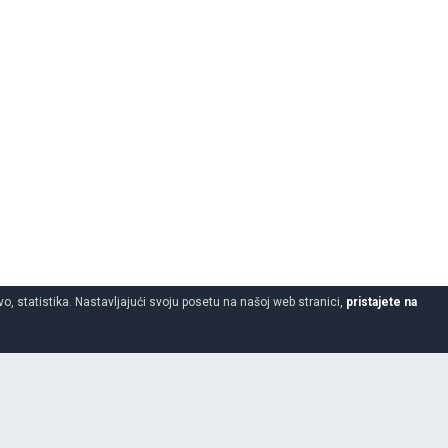
o, statistika. Nastavljajući svoju posetu na našoj web stranici,
pristajete na