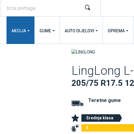
AKCIJA
GUME
AUTO DIJELOVI
OPREMA
LingLong L
205/75 R17.5 
Teretne gume
Srednja klasa
E