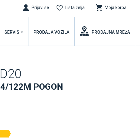
Prijavi se
Lista želja
Moja korpa
SERVIS
PRODAJA VOZILA
PRODAJNA MREŽA
-D20
124/122M POGON