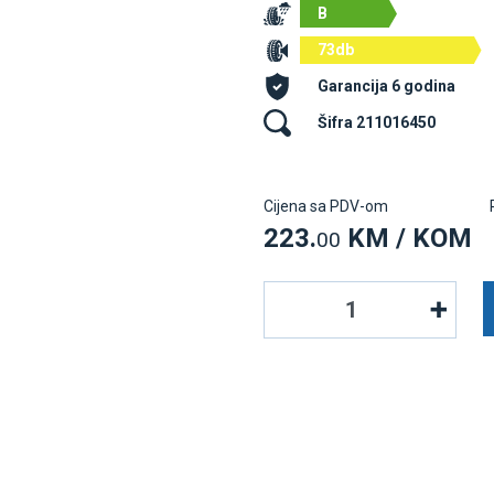
B
73db
Garancija 6 godina
Šifra 211016450
Cijena sa PDV-om
223.
KM / KOM
00