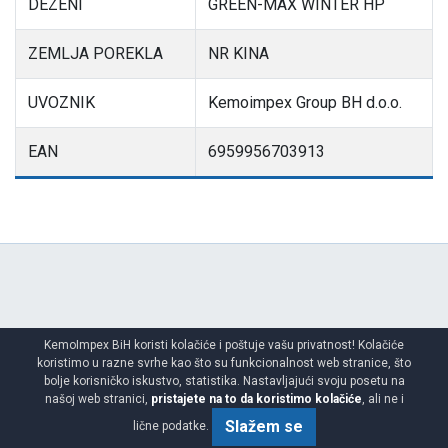
DEZENI
GREEN-MAX WINTER HP
ZEMLJA POREKLA
NR KINA
UVOZNIK
Kemoimpex Group BH d.o.o.
EAN
6959956703913
Preporučene gume
za
KemoImpex BiH koristi kolačiće i poštuje vašu privatnost! Kolačiće
koristimo u razne svrhe kao što su funkcionalnost web stranice, što
vaše potrebe
bolje korisničko iskustvo, statistika. Nastavljajući svoju posetu na
našoj web stranici,
pristajete na to da koristimo kolačiće
, ali ne i
Slažem se
lične podatke.