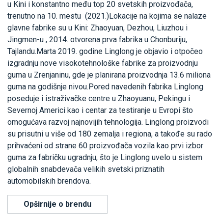
u Kini i konstantno među top 20 svetskih proizvođača,
trenutno na 10. mestu (2021.)Lokacije na kojima se nalaze
glavne fabrike su u Kini: Zhaoyuan, Dezhou, Liuzhou i
Jingmen-u , 2014. otvorena prva fabrika u Chonburiju,
Tajlandu.Marta 2019. godine Linglong je objavio i otpočeo
izgradnju nove visokotehnološke fabrike za proizvodnju
guma u Zrenjaninu, gde je planirana proizvodnja 13.6 miliona
guma na godišnje nivou.Pored navedenih fabrika Linglong
poseduje i istraživačke centre u Zhaoyuanu, Pekingu i
Severnoj Americi kao i centar za testiranje u Evropi što
omogućava razvoj najnovijih tehnologija. Linglong proizvodi
su prisutni u više od 180 zemalja i regiona, a takođe su rado
prihvaćeni od strane 60 proizvođača vozila kao prvi izbor
guma za fabričku ugradnju, što je Linglong uvelo u sistem
globalnih snabdevača velikih svetski priznatih
automobilskih brendova.
Opširnije o brendu