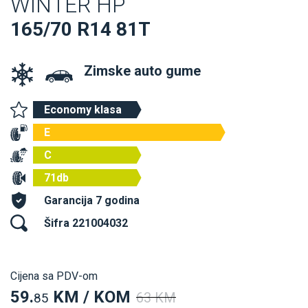
WINTER HP
165/70 R14 81T
Zimske auto gume
Economy klasa
E
C
71db
Garancija 7 godina
Šifra 221004032
Cijena sa PDV-om
59.
KM / KOM
63 KM
85