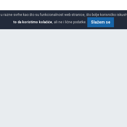
 u razne svrhe kao što su funkcionalnost web stranice, što bolje korisničko iskustv
Slažem se
to da koristimo kolačiće
, ali ne i lične podatke.
o gume
SPECIFIKACIJA
ilnosti roba i putnika i još više
vne ljudske potrebe za druženjem,
j poziciji na svim tržištima
kog vođstva, stalnim inovacijama
dova, Michelin može slediti svoju
g poslovanja. Neke ključne
aposlenih) Više od 150 miliona
 Neto prihodi ostvareni od