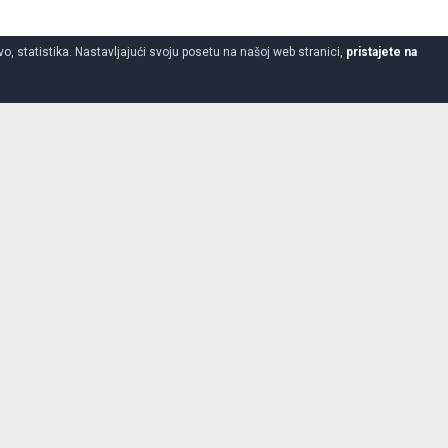
o, statistika. Nastavljajući svoju posetu na našoj web stranici,
pristajete na