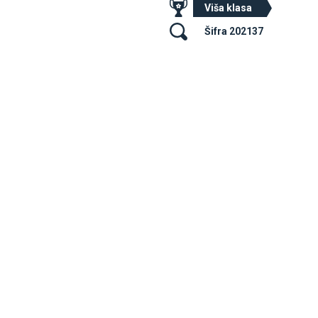
Viša klasa
Šifra 202137