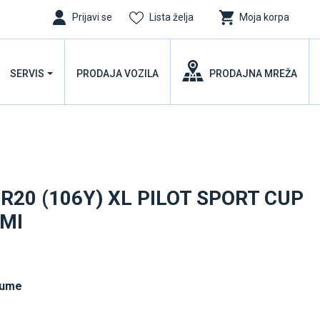
Prijavi se
Lista želja
Moja korpa
SERVIS
PRODAJA VOZILA
PRODAJNA MREŽA
R20 (106Y) XL PILOT SPORT CUP
 MI
gume