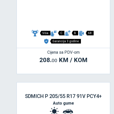
Viša
C
B
68
Garancija 3 godine
Cijena sa PDV-om
208.
KM / KOM
00
SDMICH P 205/55 R17 91V PCY4+
Auto gume