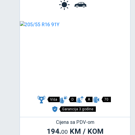
Viša
D
A
70
Garancija 3 godine
Cijena sa PDV-om
194.
KM / KOM
00