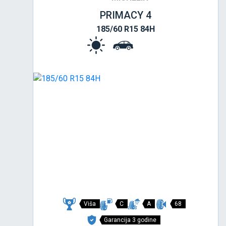
PRIMACY 4
185/60 R15 84H
Viša
C
A
68
Garancija 3 godine