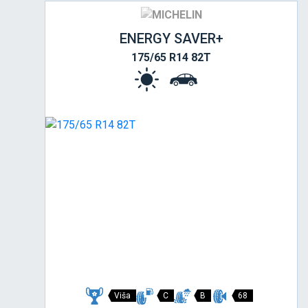
ENERGY SAVER+
175/65 R14 82T
Viša
C
B
68