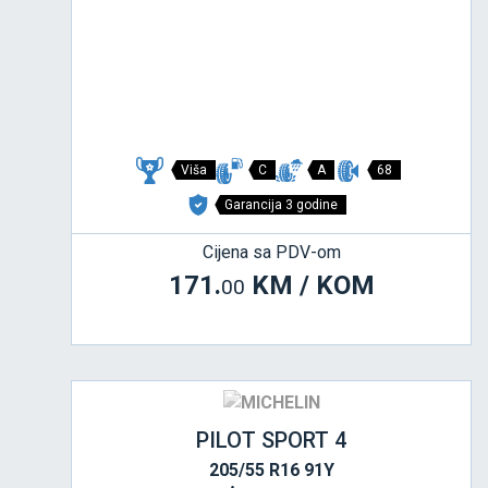
Viša
C
A
68
Garancija 3 godine
Cijena sa PDV-om
171.
KM / KOM
00
PILOT SPORT 4
205/55 R16 91Y