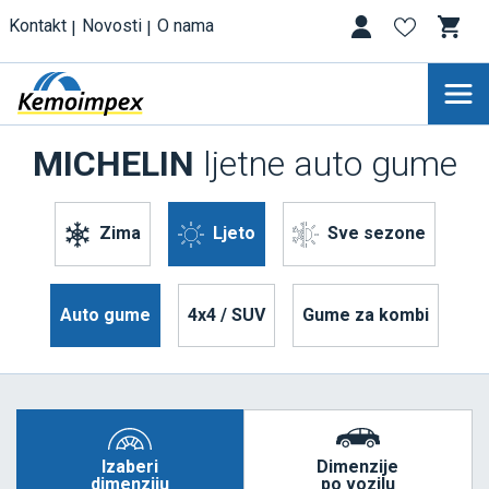
Kontakt
Novosti
O nama
MICHELIN
ljetne auto gume
Zima
Ljeto
Sve sezone
Auto gume
4x4 / SUV
Gume za kombi
Izaberi
Dimenzije
dimenziju
po vozilu