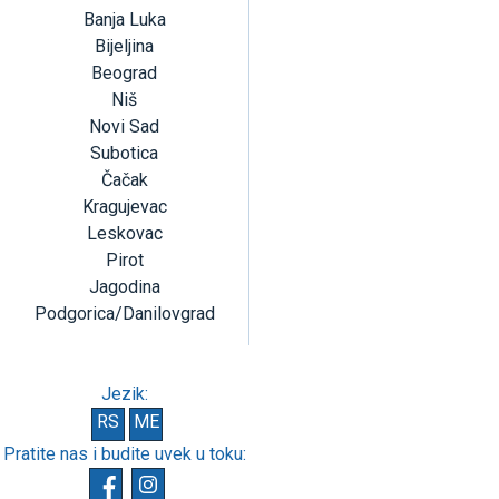
Banja Luka
Bijeljina
Beograd
Niš
Novi Sad
Subotica
Čačak
Kragujevac
Leskovac
Pirot
Jagodina
Podgorica/Danilovgrad
Jezik:
RS
ME
Pratite nas i budite uvek u toku: