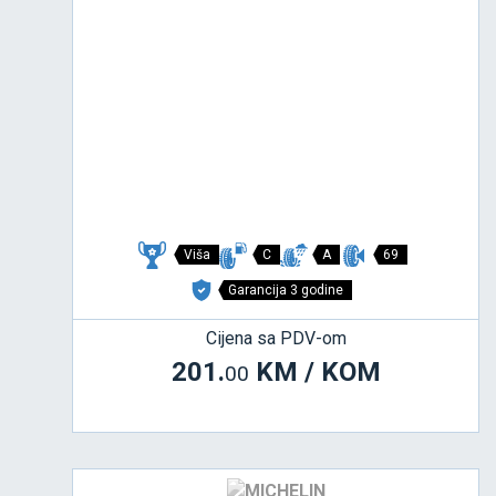
Viša
C
A
69
Garancija 3 godine
Cijena sa PDV-om
201.
KM / KOM
00