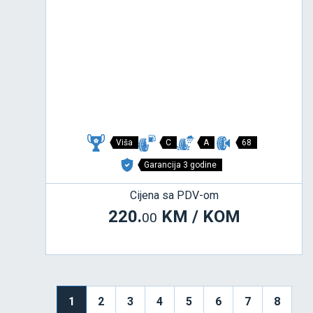
Viša
C
A
68
Garancija 3 godine
Cijena sa PDV-om
220.
KM / KOM
00
1
2
3
4
5
6
7
8