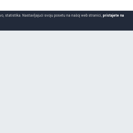
o, statistika. Nastavljajući svoju posetu na našoj web stranici,
pristajete na