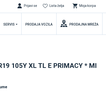
Prijavi se
Lista želja
Moja korpa
SERVIS
PRODAJA VOZILA
PRODAJNA MREŽA
R19 105Y XL TL E PRIMACY * MI
gume