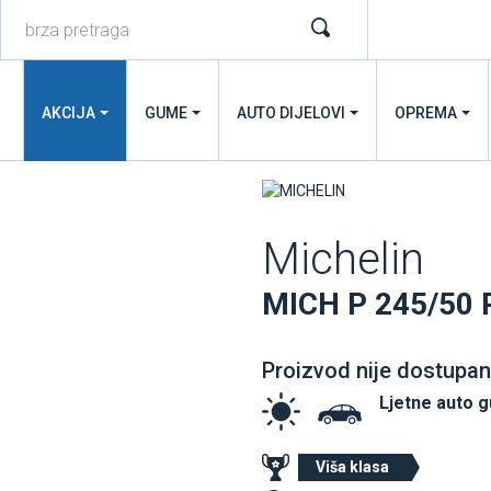
AKCIJA
GUME
AUTO DIJELOVI
OPREMA
Michelin
MICH P 245/50 
Proizvod nije dostupan
Ljetne auto 
Viša klasa