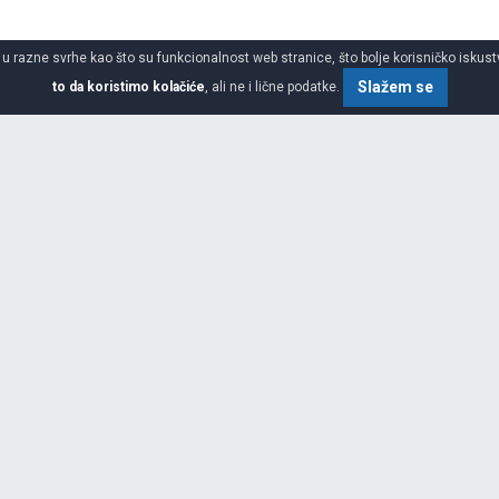
 u razne svrhe kao što su funkcionalnost web stranice, što bolje korisničko iskustv
Slažem se
to da koristimo kolačiće
, ali ne i lične podatke.
o gume
SPECIFIKACIJA
ilnosti roba i putnika i još više
vne ljudske potrebe za druženjem,
j poziciji na svim tržištima
kog vođstva, stalnim inovacijama
dova, Michelin može slediti svoju
g poslovanja. Neke ključne
aposlenih) Više od 150 miliona
 Neto prihodi ostvareni od