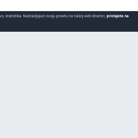
o, statistika. Nastavljajući svoju posetu na našoj web stranici,
pristajete na