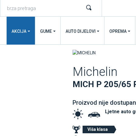
AKCIJA
GUME
AUTO DIJELOVI
OPREMA
Michelin
MICH P 205/65 
Proizvod nije dostupan
Ljetne auto 
Viša klasa