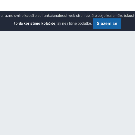
 u razne svrhe kao što su funkcionalnost web stranice, što bolje korisničko iskustv
Slažem se
to da koristimo kolačiće
, ali ne i lične podatke.
o gume
SPECIFIKACIJA
ilnosti roba i putnika i još više
vne ljudske potrebe za druženjem,
j poziciji na svim tržištima
kog vođstva, stalnim inovacijama
dova, Michelin može slediti svoju
g poslovanja. Neke ključne
aposlenih) Više od 150 miliona
 Neto prihodi ostvareni od